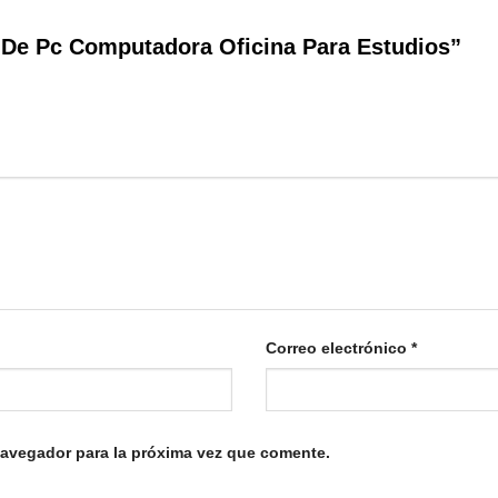
a De Pc Computadora Oficina Para Estudios”
Correo electrónico
*
navegador para la próxima vez que comente.