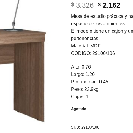
El
El
3.326
2.162
$
$
precio
pre
Mesa de estudio práctica y h
original
act
espacio de los ambientes.
era:
es:
El modelo tiene un cajón y 
$ 3.326.
$ 2.
pertenencias.
Material: MDF
CODIGO: 29100/106
Alto: 0.76
Largo: 1.20
Profundidad: 0.45
Peso: 22,9kg
Cajas: 1
Agotado
SKU:
29100/106