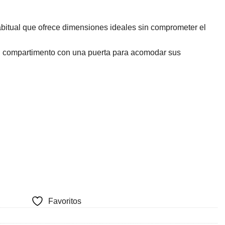
cio
abitual que ofrece dimensiones ideales sin comprometer el
ual
un compartimento con una puerta para acomodar sus
162.
Favoritos