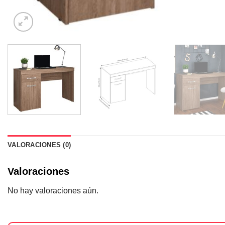
VALORACIONES (0)
Valoraciones
No hay valoraciones aún.