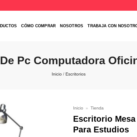
DUCTOS
CÓMO COMPRAR
NOSOTROS
TRABAJA CON NOSOTR
 De Pc Computadora Ofici
Inicio
/
Escritorios
Inicio
»
Tienda
Escritorio Mes
Favoritos
Para Estudios