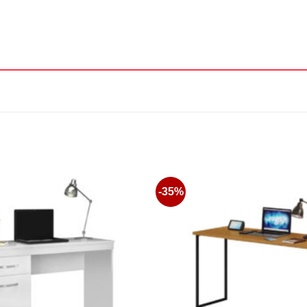
-35%
Favoritos