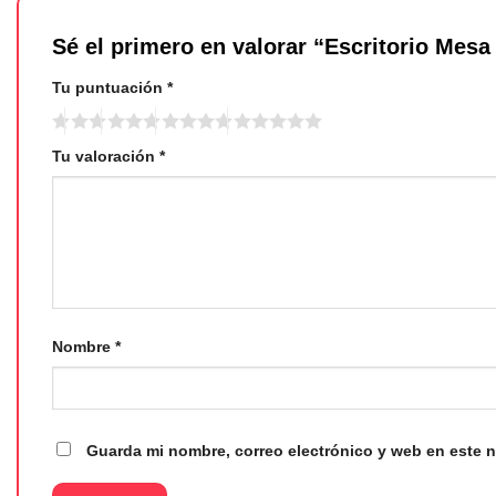
Sé el primero en valorar “Escritorio Mes
Tu puntuación
*
Tu valoración
*
Nombre
*
Guarda mi nombre, correo electrónico y web en este 