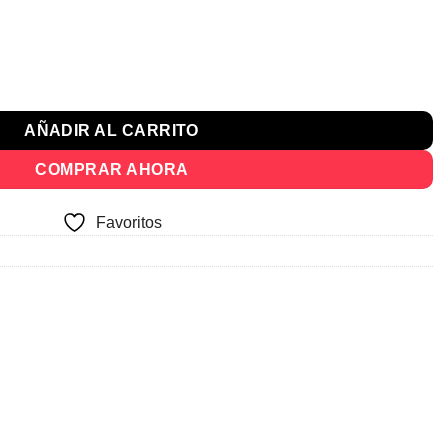
cio
ual
dora Oficina Para Estudios cantidad
249.
AÑADIR AL CARRITO
COMPRAR AHORA
Favoritos