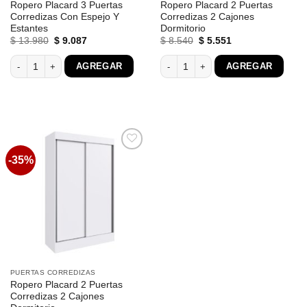
Ropero Placard 3 Puertas
Ropero Placard 2 Puertas
Corredizas Con Espejo Y
Corredizas 2 Cajones
Estantes
Dormitorio
El
El
El
El
$
13.980
$
9.087
$
8.540
$
5.551
precio
precio
precio
precio
original
actual
original
actual
Ropero Placard 3 Puertas Corredizas Con Espejo Y Estantes cantidad
Ropero Placard 2 Puertas Corredizas
AGREGAR
AGREGAR
era:
es:
era:
es:
$ 13.980.
$ 9.087.
$ 8.540.
$ 5.551.
-35%
Favoritos
PUERTAS CORREDIZAS
Ropero Placard 2 Puertas
Corredizas 2 Cajones