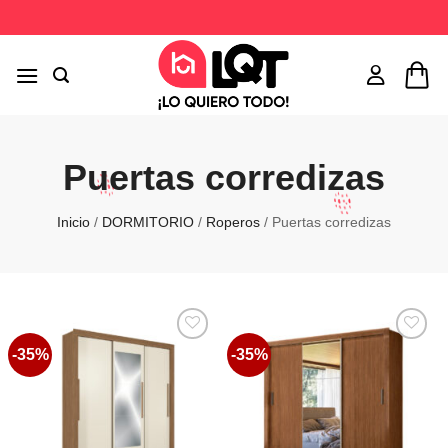
Saltar
al
contenido
Puertas corredizas
Inicio
/
DORMITORIO
/
Roperos
/
Puertas corredizas
-35%
-35%
Favoritos
Favoritos