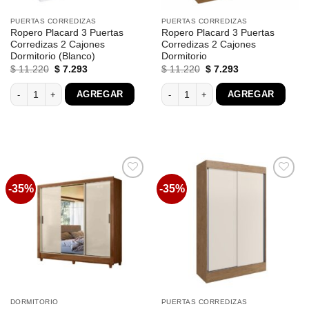
PUERTAS CORREDIZAS
PUERTAS CORREDIZAS
Ropero Placard 3 Puertas
Ropero Placard 3 Puertas
Corredizas 2 Cajones
Corredizas 2 Cajones
Dormitorio (Blanco)
Dormitorio
El
El
El
El
$
11.220
$
7.293
$
11.220
$
7.293
precio
precio
precio
precio
original
actual
original
actual
Ropero Placard 3 Puertas Corredizas 2 Cajones Dormitorio (Blanco) cantida
Ropero Placard 3 Puertas Corredizas
AGREGAR
AGREGAR
era:
es:
era:
es:
$ 11.220.
$ 7.293.
$ 11.220.
$ 7.293.
-35%
-35%
Favoritos
Favoritos
DORMITORIO
PUERTAS CORREDIZAS