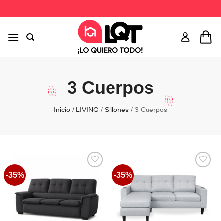
Saltar
al
contenido
3 Cuerpos
Inicio
/
LIVING
/
Sillones
/
3 Cuerpos
-35%
-35%
Favoritos
Favoritos