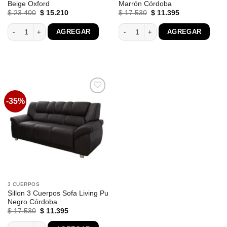
Beige Oxford
Marrón Córdoba
El
El
El
El
$
23.400
$
15.210
$
17.530
$
11.395
precio
precio
precio
precio
original
actual
original
actual
Sillon 3 Cuerpos Sofa Living Beige Oxford cantidad
Sillon 3 Cuerpos Sofa Living Pu Marr
AGREGAR
AGREGAR
era:
es:
era:
es:
$ 23.400.
$ 15.210.
$ 17.530.
$ 11.395.
-35%
Favoritos
3 CUERPOS
Sillon 3 Cuerpos Sofa Living Pu
Negro Córdoba
El
El
$
17.530
$
11.395
precio
precio
original
actual
Sillon 3 Cuerpos Sofa Living Pu Negro Córdoba cantidad