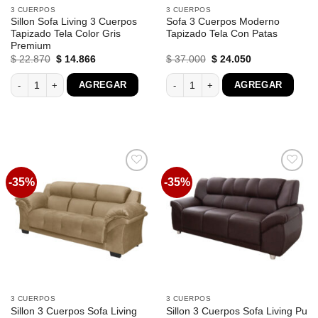
3 CUERPOS
3 CUERPOS
Sillon Sofa Living 3 Cuerpos
Sofa 3 Cuerpos Moderno
Tapizado Tela Color Gris
Tapizado Tela Con Patas
Premium
El
El
El
El
$
22.870
$
14.866
$
37.000
$
24.050
precio
precio
precio
precio
original
actual
original
actual
Sillon Sofa Living 3 Cuerpos Tapizado Tela Color Gris Premium cantidad
Sofa 3 Cuerpos Moderno Tapizado Tel
AGREGAR
AGREGAR
era:
es:
era:
es:
$ 22.870.
$ 14.866.
$ 37.000.
$ 24.050.
-35%
-35%
Favoritos
Favoritos
3 CUERPOS
3 CUERPOS
Sillon 3 Cuerpos Sofa Living
Sillon 3 Cuerpos Sofa Living Pu