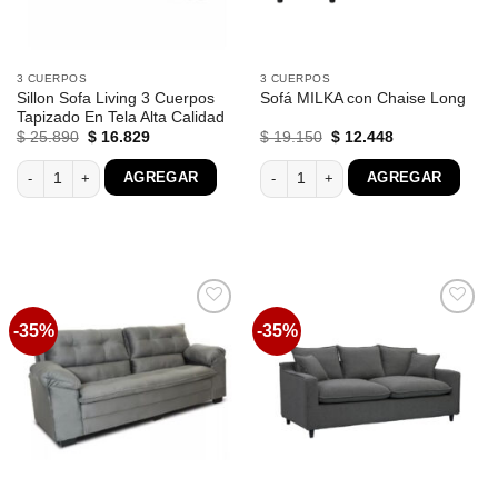
3 CUERPOS
3 CUERPOS
Sillon Sofa Living 3 Cuerpos
Sofá MILKA con Chaise Long
Tapizado En Tela Alta Calidad
El
El
El
El
$
25.890
$
16.829
$
19.150
$
12.448
precio
precio
precio
precio
original
actual
original
actual
Sillon Sofa Living 3 Cuerpos Tapizado En Tela Alta Calidad cantidad
Sofá MILKA con Chaise Long cantida
AGREGAR
AGREGAR
era:
es:
era:
es:
$ 25.890.
$ 16.829.
$ 19.150.
$ 12.448.
-35%
-35%
Favoritos
Favoritos