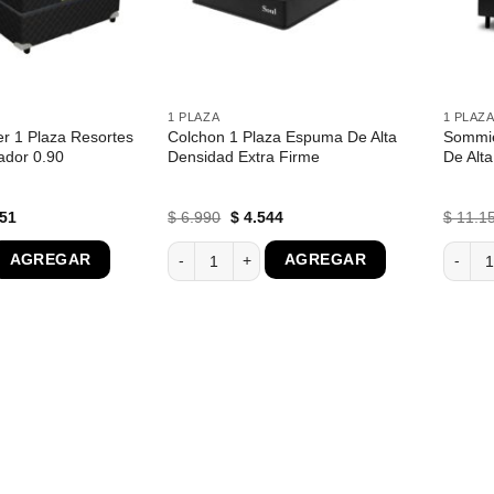
1 PLAZA
1 PLAZ
r 1 Plaza Resortes
Colchon 1 Plaza Espuma De Alta
Sommie
ador 0.90
Densidad Extra Firme
De Alt
El
El
El
51
$
6.990
$
4.544
$
11.1
o
precio
precio
precio
nal
actual
original
actual
 1 Plaza Resortes Conjunto Gladiador 0.90 cantidad
Colchon 1 Plaza Espuma De Alta Densidad Extr
Sommie
AGREGAR
AGREGAR
es:
era:
es:
540.
$ 8.151.
$ 6.990.
$ 4.544.