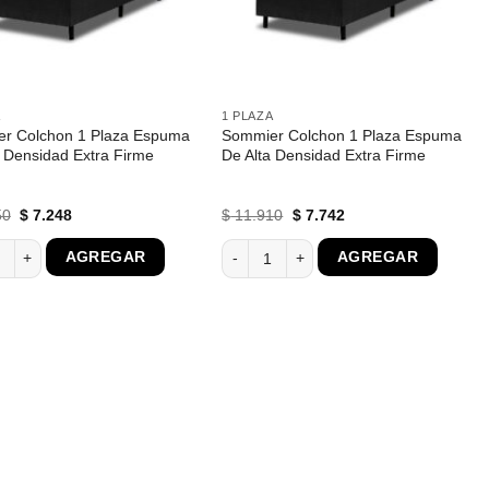
A
1 PLAZA
r Colchon 1 Plaza Espuma
Sommier Colchon 1 Plaza Espuma
a Densidad Extra Firme
De Alta Densidad Extra Firme
El
El
El
El
50
$
7.248
$
11.910
$
7.742
precio
precio
precio
precio
original
actual
original
actual
a Firme cantidad
r Colchon 1 Plaza Espuma De Alta Densidad Extra Firme cantidad
Sommier Colchon 1 Plaza Espuma De Al
AGREGAR
AGREGAR
era:
es:
era:
es:
$ 11.150.
$ 7.248.
$ 11.910.
$ 7.742.