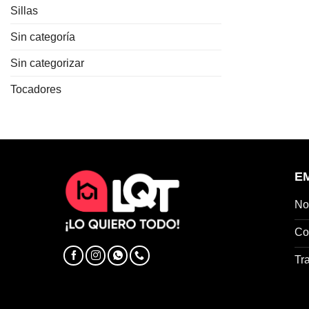
Sillas
Sin categoría
Sin categorizar
Tocadores
E
No
Co
Tr