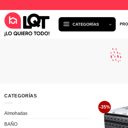
Saltar
al
contenido
CATEGORÍAS
PRO
CATEGORÍAS
-35%
Almohadas
BAÑO