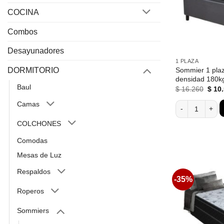
COCINA
Combos
Desayunadores
1 PLAZA
Sommier 1 pla
DORMITORIO
densidad 180kg
Baul
El
$
16.260
$
10.
preci
origi
Camas
Sommier 1 plaz
era:
$ 16.
COLCHONES
Comodas
Mesas de Luz
Respaldos
-35%
Roperos
Sommiers