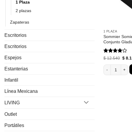
1 Plaza
2 plazas
Zapateras
1 PLAZA
Escritorios
Sommier Somie
Conjunto Gladi
Escritorios
Espejos
Valorado
El
$
12.540
$
8.1
preci
con
4
de
origi
5
Sommier Somier
Estanterias
era:
$ 12.
Infantil
Línea Mexicana
LIVING
Outlet
Portátiles