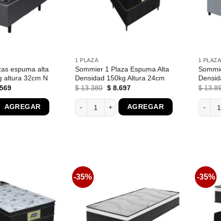
1 PLAZA
1 PLAZ
zas espuma alta
Sommier 1 Plaza Espuma Alta
Sommie
 altura 32cm N
Densidad 150kg Altura 24cm
Densid
El
El
El
569
$
13.380
$
8.697
$
13.8
o
precio
precio
precio
nal
actual
original
actual
as espuma alta densidad 180kg altura 32cm N cantidad
Sommier 1 Plaza Espuma Alta Densidad 150kg 
Sommie
AGREGAR
AGREGAR
es:
era:
es:
260.
$ 10.569.
$ 13.380.
$ 8.697.
-35%
-35%
Favoritos
Favoritos