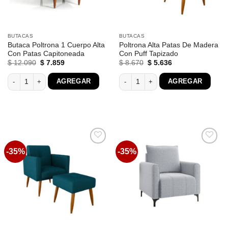
BUTACAS
BUTACAS
Butaca Poltrona 1 Cuerpo Alta
Poltrona Alta Patas De Madera
Con Patas Capitoneada
Con Puff Tapizado
El
El
El
El
$
12.090
$
7.859
$
8.670
$
5.636
precio
precio
precio
precio
original
actual
original
actual
Butaca Poltrona 1 Cuerpo Alta Con Patas Capitoneada cantidad
Poltrona Alta Patas De Madera Con Pu
AGREGAR
AGREGAR
era:
es:
era:
es:
$ 12.090.
$ 7.859.
$ 8.670.
$ 5.636.
-35%
-35%
Favoritos
Favoritos