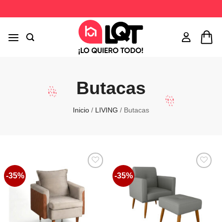
Saltar
al
contenido
Butacas
Inicio
/
LIVING
/
Butacas
-35%
-35%
Favoritos
Favoritos