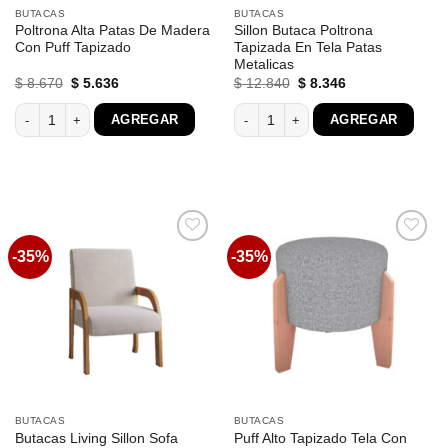
BUTACAS
BUTACAS
Poltrona Alta Patas De Madera
Sillon Butaca Poltrona
Con Puff Tapizado
Tapizada En Tela Patas
Metalicas
El
El
El
El
$
8.670
$
5.636
$
12.840
$
8.346
precio
precio
precio
precio
original
actual
original
actual
Poltrona Alta Patas De Madera Con Puff Tapizado cantidad
Sillon Butaca Poltrona Tapizada En Te
AGREGAR
AGREGAR
era:
es:
era:
es:
$ 8.670.
$ 5.636.
$ 12.840.
$ 8.346.
-35%
-35%
Favoritos
Favoritos
BUTACAS
BUTACAS
Butacas Living Sillon Sofa
Puff Alto Tapizado Tela Con