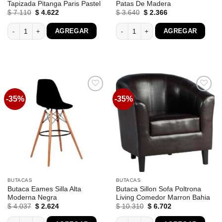
Tapizada Pitanga Paris Pastel
Patas De Madera
El
El
El
El
$
7.110
$
4.622
$
3.640
$
2.366
precio
precio
precio
precio
original
actual
original
actual
Butacas Living Sillon Sofa Tapizada Pitanga Paris Pastel cantidad
Puff Alto Tapizado Tela Con Patas De
AGREGAR
AGREGAR
era:
es:
era:
es:
$ 7.110.
$ 4.622.
$ 3.640.
$ 2.366.
-35%
-35%
Favoritos
Favoritos
BUTACAS
BUTACAS
Butaca Eames Silla Alta
Butaca Sillon Sofa Poltrona
Moderna Negra
Living Comedor Marron Bahia
El
El
El
El
$
4.037
$
2.624
$
10.310
$
6.702
precio
precio
precio
precio
original
actual
original
actual
Butaca Eames Silla Alta Moderna Negra cantidad
Butaca Sillon Sofa Poltrona Living C