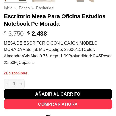
Inicio
»
Tienda
»
Escritorios
Escritorio Mesa Para Oficina Estudios
Notebook Pc Morada
El
El
3.750
2.438
$
$
precio
precio
MESA DE ESCRITORIO CON 1 CAJON MODELO
original
actual
MORADAMaterial: MDPCódigo: 29600/151Color:
era:
es:
Almendra/GrisAlto: 0.75Largo: 1.09Profundidad: 0.45Peso:
$ 3.750.
$ 2.438.
23.50kgCajas: 1
21 disponibles
Escritorio Mesa Para Oficina Estudios Notebook Pc Morada can
AÑADIR AL CARRITO
COMPRAR AHORA