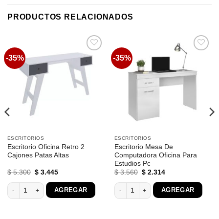
PRODUCTOS RELACIONADOS
-35%
-35%
Favoritos
Favoritos
ESCRITORIOS
ESCRITORIOS
Escritorio Oficina Retro 2
Escritorio Mesa De
Cajones Patas Altas
Computadora Oficina Para
Estudios Pc
El
El
El
El
$
5.300
$
3.445
$
3.560
$
2.314
precio
precio
precio
precio
original
actual
original
actual
ficina Msm400 cantidad
Escritorio Oficina Retro 2 Cajones Patas Altas cantidad
Escritorio Mesa De Computadora Ofic
AGREGAR
AGREGAR
era:
es:
era:
es:
$ 5.300.
$ 3.445.
$ 3.560.
$ 2.314.