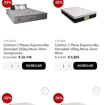
-35%
-35%
Favoritos
Favoritos
2 PLAZAS
1 PLAZA
Colchon 2 Plazas Espuma Alta
Colchon 1 Plaza Espuma Alta
Densidad 150kg Altura 24cm
Densidad 150kg Altura 24cm
Sonopromax
80cm
El
El
El
El
$
16.530
$
10.745
$
8.930
$
5.805
precio
precio
precio
precio
original
actual
original
actual
Colchon 2 Plazas Espuma Alta Densidad 150kg Altura 24cm Sonopromax ca
Colchon 1 Plaza Espuma Alta Densid
AGREGAR
AGREGAR
era:
es:
era:
es:
$ 16.530.
$ 10.745.
$ 8.930.
$ 5.805.
-35%
-35%
Favoritos
Favoritos