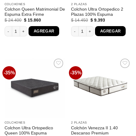
COLCHONES
2 PLAZAS
Colchon Queen Matrimonial De
Colchon Ultra Ortopedico 2
Espuma Extra Firme
Plazas 100% Espuma
El
El
El
El
$
24.400
$
15.860
$
14.450
$
9.393
precio
precio
precio
precio
original
actual
original
actual
Colchon Queen Matrimonial De Espuma Extra Firme cantidad
Colchon Ultra Ortopedico 2 Plazas 1
AGREGAR
AGREGAR
era:
es:
era:
es:
$ 24.400.
$ 15.860.
$ 14.450.
$ 9.393.
-35%
-35%
Favoritos
Favoritos
COLCHONES
2 PLAZAS
Colchon Ultra Ortopedico
Colchón Venezza II 1.40
Queen 100% Espuma
Descanso Premium