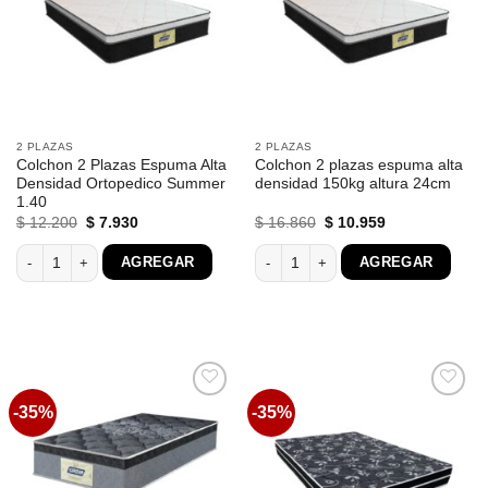
2 PLAZAS
2 PLAZAS
Colchon 2 Plazas Espuma Alta
Colchon 2 plazas espuma alta
Densidad Ortopedico Summer
densidad 150kg altura 24cm
1.40
El
El
El
El
$
12.200
$
7.930
$
16.860
$
10.959
precio
precio
precio
precio
original
actual
original
actual
Colchon 2 Plazas Espuma Alta Densidad Ortopedico Summer 1.40 cantidad
Colchon 2 plazas espuma alta densid
AGREGAR
AGREGAR
era:
es:
era:
es:
$ 12.200.
$ 7.930.
$ 16.860.
$ 10.959.
-35%
-35%
Favoritos
Favoritos