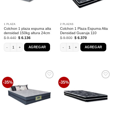
1 PLAZA
2 PLAZAS
Colchon 1 plaza espuma alta
Colchon 1 Plaza Espuma Alta
densidad 150kg altura 24cm
Densidad Guaruja 110
El
El
El
El
$
9.440
$
6.136
$
9.800
$
6.370
precio
precio
precio
precio
original
actual
original
actual
Colchon 1 plaza espuma alta densidad 150kg altura 24cm cantidad
Colchon 1 Plaza Espuma Alta Densida
AGREGAR
AGREGAR
era:
es:
era:
es:
$ 9.440.
$ 6.136.
$ 9.800.
$ 6.370.
-35%
-35%
Favoritos
Favoritos