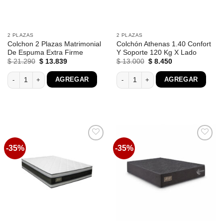
2 PLAZAS
2 PLAZAS
Colchon 2 Plazas Matrimonial
Colchón Athenas 1.40 Confort
De Espuma Extra Firme
Y Soporte 120 Kg X Lado
El
El
El
El
$
21.290
$
13.839
$
13.000
$
8.450
precio
precio
precio
precio
original
actual
original
actual
Colchon 2 Plazas Matrimonial De Espuma Extra Firme cantidad
Colchón Athenas 1.40 Confort Y Sopo
AGREGAR
AGREGAR
era:
es:
era:
es:
$ 21.290.
$ 13.839.
$ 13.000.
$ 8.450.
-35%
-35%
Favoritos
Favoritos