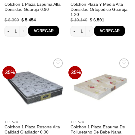
Colchon 1 Plaza Espuma Alta
Colchon Plaza Y Media Alta
Densidad Guaruja 0.90
Densidad Ortopedico Guaruja
1.20
El
El
El
El
$
8.390
$
5.454
$
10.140
$
6.591
precio
precio
precio
precio
original
actual
original
actual
Colchon 1 Plaza Espuma Alta Densidad Guaruja 0.90 cantidad
Colchon Plaza Y Media Alta Densidad 
AGREGAR
AGREGAR
era:
es:
era:
es:
$ 8.390.
$ 5.454.
$ 10.140.
$ 6.591.
-35%
-35%
Favoritos
Favoritos
1 PLAZA
1 PLAZA
Colchon 1 Plaza Resorte Alta
Colchon 1 Plaza Espuma De
Calidad Gladiador 0.90
Poliuretano De Bebe Nana