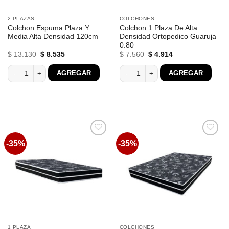
2 PLAZAS
COLCHONES
Colchon Espuma Plaza Y
Colchon 1 Plaza De Alta
Media Alta Densidad 120cm
Densidad Ortopedico Guaruja
0.80
El
El
El
El
$
13.130
$
8.535
$
7.560
$
4.914
precio
precio
precio
precio
original
actual
original
actual
Colchon Espuma Plaza Y Media Alta Densidad 120cm cantidad
Colchon 1 Plaza De Alta Densidad Ort
AGREGAR
AGREGAR
era:
es:
era:
es:
$ 13.130.
$ 8.535.
$ 7.560.
$ 4.914.
-35%
-35%
Favoritos
Favoritos
1 PLAZA
COLCHONES