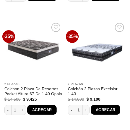
$ 34.800.
$ 22.620.
$ 24.600.
$ 15.990.
-35%
-35%
Favoritos
Favoritos
2 PLAZAS
2 PLAZAS
Colchon 2 Plaza De Resortes
Colchón 2 Plazas Excelsior
Pocket Altura 67 De 1.40 Opala
1.40
El
El
El
El
$
14.500
$
9.425
$
14.000
$
9.100
precio
precio
precio
precio
original
actual
original
actual
Colchon 2 Plaza De Resortes Pocket Altura 67 De 1.40 Opala cantidad
Colchón 2 Plazas Excelsior 1.40 cant
AGREGAR
AGREGAR
era:
es:
era:
es:
$ 14.500.
$ 9.425.
$ 14.000.
$ 9.100.