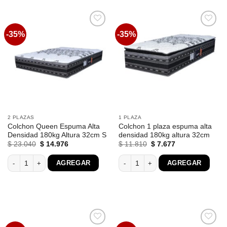
-35%
-35%
Favoritos
Favoritos
2 PLAZAS
1 PLAZA
Colchon Queen Espuma Alta
Colchon 1 plaza espuma alta
Densidad 180kg Altura 32cm S
densidad 180kg altura 32cm
El
El
El
El
$
23.040
$
14.976
$
11.810
$
7.677
precio
precio
precio
precio
original
actual
original
actual
Colchon Queen Espuma Alta Densidad 180kg Altura 32cm S cantidad
Colchon 1 plaza espuma alta densida
AGREGAR
AGREGAR
era:
es:
era:
es:
$ 23.040.
$ 14.976.
$ 11.810.
$ 7.677.