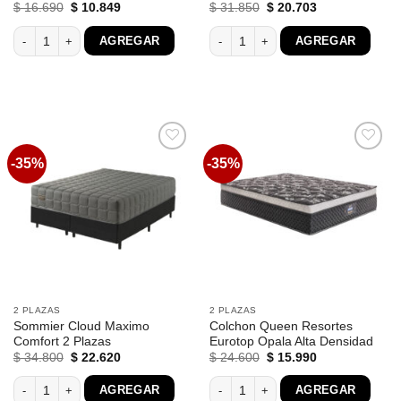
El
El
El
El
$
16.690
$
10.849
$
31.850
$
20.703
precio
precio
precio
precio
original
actual
original
actual
Colchon Ultra Ortopedico Queen 100% Espuma cantidad
Colchón Venezza II 1.40 Descanso Pr
AGREGAR
AGREGAR
era:
es:
era:
es:
$ 16.690.
$ 10.849.
$ 31.850.
$ 20.703.
-35%
-35%
Favoritos
Favoritos
2 PLAZAS
2 PLAZAS
Sommier Cloud Maximo
Colchon Queen Resortes
Comfort 2 Plazas
Eurotop Opala Alta Densidad
El
El
El
El
$
34.800
$
22.620
$
24.600
$
15.990
precio
precio
precio
precio
original
actual
original
actual
Sommier Cloud Maximo Comfort 2 Plazas cantidad
Colchon Queen Resortes Eurotop Opal
AGREGAR
AGREGAR
era:
es:
era:
es: