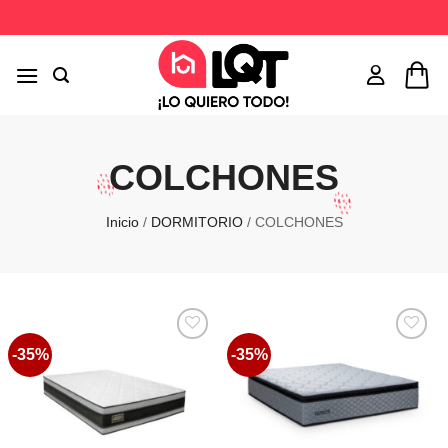
Saltar
al
contenido
COLCHONES
Inicio
/
DORMITORIO
/
COLCHONES
-35%
-35%
Favoritos
Favoritos