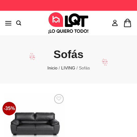
Saltar
al
contenido
Sofás
Inicio
/
LIVING
/
Sofás
-35%
Favoritos