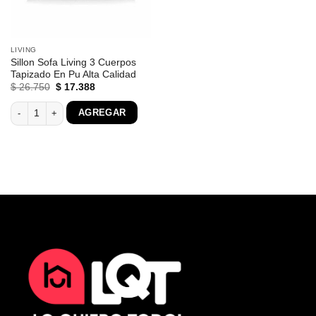
LIVING
Sillon Sofa Living 3 Cuerpos
Tapizado En Pu Alta Calidad
El
El
$
26.750
$
17.388
precio
precio
original
actual
Sillon Sofa Living 3 Cuerpos Tapizado En Pu Alta Calidad cantidad
AGREGAR
era:
es:
$ 26.750.
$ 17.388.