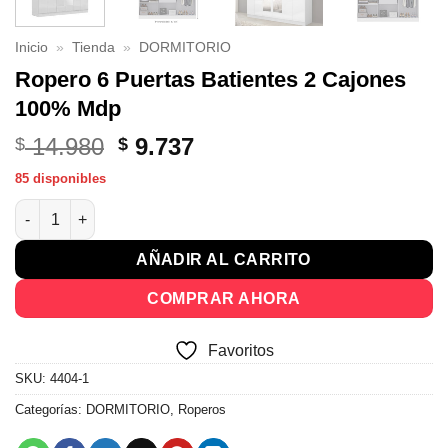
Inicio
»
Tienda
»
DORMITORIO
Ropero 6 Puertas Batientes 2 Cajones
100% Mdp
El
El
14.980
9.737
$
$
precio
precio
85 disponibles
original
actual
Ropero 6 Puertas Batientes 2 Cajones 100% Mdp cantidad
era:
es:
$ 14.980.
$ 9.737.
AÑADIR AL CARRITO
COMPRAR AHORA
Favoritos
SKU:
4404-1
Categorías:
DORMITORIO
,
Roperos