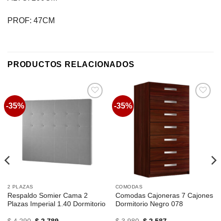
PROF: 47CM
PRODUCTOS RELACIONADOS
-35%
-35%
Favoritos
Favoritos
2 PLAZAS
COMODAS
Respaldo Somier Cama 2
Comodas Cajoneras 7 Cajones
Plazas Imperial 1.40 Dormitorio
Dormitorio Negro 078
El
El
El
El