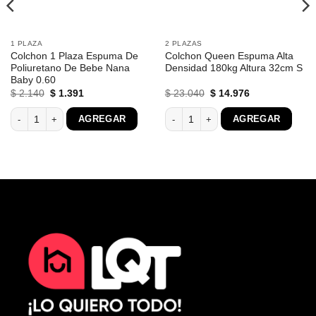
1 PLAZA
2 PLAZAS
Colchon 1 Plaza Espuma De
Colchon Queen Espuma Alta
Poliuretano De Bebe Nana
Densidad 180kg Altura 32cm S
Baby 0.60
El
El
El
El
$
2.140
$
1.391
$
23.040
$
14.976
precio
precio
precio
precio
original
actual
original
actual
idad Ortopedico Summer 1.40 cantidad
Colchon 1 Plaza Espuma De Poliuretano De Bebe Nana Baby 0.60 cantidad
Colchon Queen Espuma Alta Densidad
AGREGAR
AGREGAR
era:
es:
era:
es:
$ 2.140.
$ 1.391.
$ 23.040.
$ 14.976.