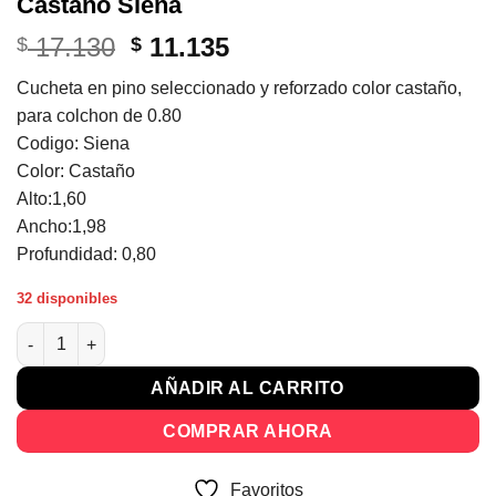
Castaño Siena
El
El
17.130
11.135
$
$
precio
precio
Cucheta en pino seleccionado y reforzado color castaño,
original
actual
para colchon de 0.80
era:
es:
Codigo: Siena
$ 17.130.
$ 11.135.
Color: Castaño
Alto:1,60
Ancho:1,98
Profundidad: 0,80
32 disponibles
Cucheta Cama Juvenil Dormitorio Castaño Siena cantidad
AÑADIR AL CARRITO
COMPRAR AHORA
Favoritos