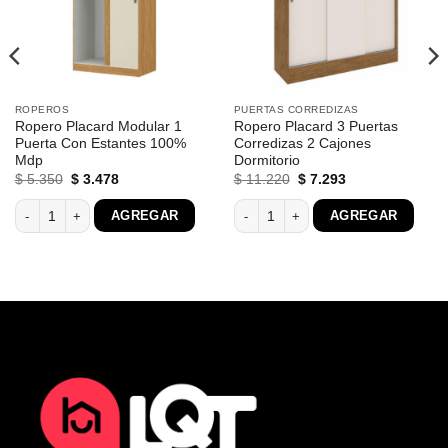
ROPEROS
PUERTAS CORREDIZAS
Ropero Placard Modular 1
Ropero Placard 3 Puertas
Puerta Con Estantes 100%
Corredizas 2 Cajones
Mdp
Dormitorio
El
El
El
El
$
5.350
$
3.478
$
11.220
$
7.293
precio
precio
precio
precio
original
actual
original
actual
pejo cantidad
Ropero Placard Modular 1 Puerta Con Estantes 100% Mdp cantidad
Ropero Placard 3 Puertas Corredizas
AGREGAR
AGREGAR
era:
es:
era:
es:
$ 5.350.
$ 3.478.
$ 11.220.
$ 7.293.