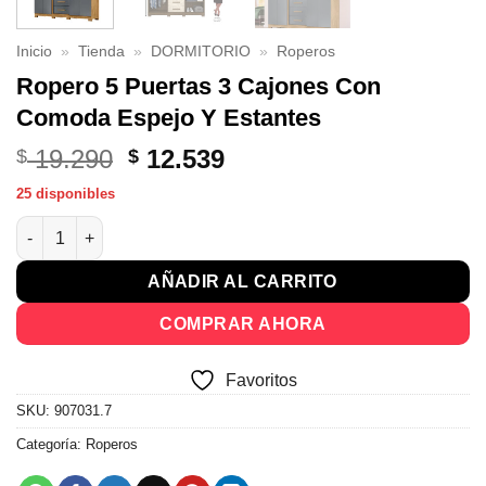
Inicio
»
Tienda
»
DORMITORIO
»
Roperos
Ropero 5 Puertas 3 Cajones Con
Comoda Espejo Y Estantes
El
El
19.290
12.539
$
$
precio
precio
25 disponibles
original
actual
Ropero 5 Puertas 3 Cajones Con Comoda Espejo Y Estantes ca
era:
es:
$ 19.290.
$ 12.539.
AÑADIR AL CARRITO
COMPRAR AHORA
Favoritos
SKU:
907031.7
Categoría:
Roperos