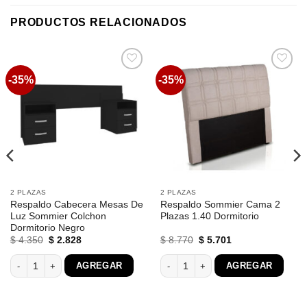
PRODUCTOS RELACIONADOS
-35%
-35%
Favoritos
Favoritos
2 PLAZAS
2 PLAZAS
Respaldo Cabecera Mesas De
Respaldo Sommier Cama 2
Luz Sommier Colchon
Plazas 1.40 Dormitorio
Dormitorio Negro
El
El
El
El
$
4.350
$
2.828
$
8.770
$
5.701
precio
precio
precio
precio
original
actual
original
actual
n Mesas De Luz 1 Cajon cantidad
Respaldo Cabecera Mesas De Luz Sommier Colchon Dormitorio Negro cant
Respaldo Sommier Cama 2 Plazas 1.4
AGREGAR
AGREGAR
era:
es:
era:
es:
$ 4.350.
$ 2.828.
$ 8.770.
$ 5.701.