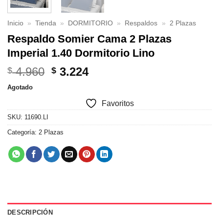
Inicio
»
Tienda
»
DORMITORIO
»
Respaldos
»
2 Plazas
Respaldo Somier Cama 2 Plazas
Imperial 1.40 Dormitorio Lino
El
El
4.960
3.224
$
$
precio
precio
Agotado
original
actual
Favoritos
era:
es:
$ 4.960.
$ 3.224.
SKU:
11690.LI
Categoría:
2 Plazas
DESCRIPCIÓN