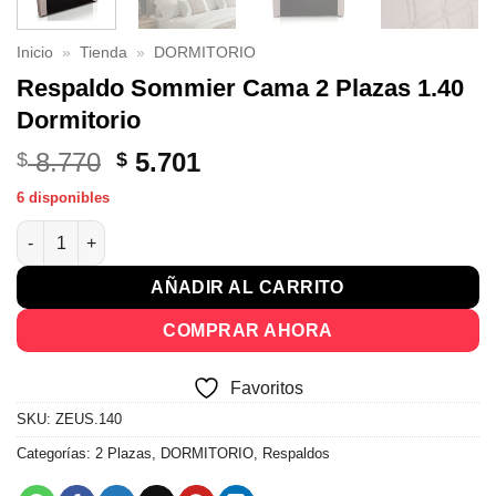
Inicio
»
Tienda
»
DORMITORIO
Respaldo Sommier Cama 2 Plazas 1.40
Dormitorio
El
El
8.770
5.701
$
$
precio
precio
6 disponibles
original
actual
Respaldo Sommier Cama 2 Plazas 1.40 Dormitorio cantidad
era:
es:
$ 8.770.
$ 5.701.
AÑADIR AL CARRITO
COMPRAR AHORA
Favoritos
SKU:
ZEUS.140
Categorías:
2 Plazas
,
DORMITORIO
,
Respaldos