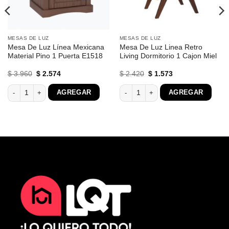
MESAS DE LUZ
MESAS DE LUZ
Mesa De Luz Línea Mexicana
Mesa De Luz Linea Retro
Material Pino 1 Puerta E1518
Living Dormitorio 1 Cajon Miel
El
El
El
El
$
3.960
$
2.574
$
2.420
$
1.573
precio
precio
precio
precio
original
actual
original
actual
a Mexicana Dormitorio E1633 cantidad
Mesa De Luz Línea Mexicana Material Pino 1 Puerta E1518 cantidad
Mesa De Luz Linea Retro Living Dormi
AGREGAR
AGREGAR
era:
es:
era:
es:
$ 3.960.
$ 2.574.
$ 2.420.
$ 1.573.