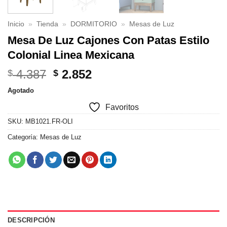
Inicio
»
Tienda
»
DORMITORIO
»
Mesas de Luz
Mesa De Luz Cajones Con Patas Estilo
Colonial Linea Mexicana
El
El
4.387
2.852
$
$
precio
precio
Agotado
original
actual
Favoritos
era:
es:
$ 4.387.
$ 2.852.
SKU:
MB1021.FR-OLI
Categoría:
Mesas de Luz
DESCRIPCIÓN