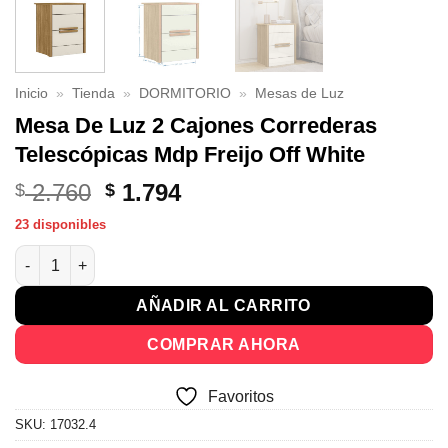
Inicio
»
Tienda
»
DORMITORIO
»
Mesas de Luz
Mesa De Luz 2 Cajones Correderas
Telescópicas Mdp Freijo Off White
El
El
2.760
1.794
$
$
precio
precio
23 disponibles
original
actual
Mesa De Luz 2 Cajones Correderas Telescópicas Mdp Freijo Off
era:
es:
$ 2.760.
$ 1.794.
AÑADIR AL CARRITO
COMPRAR AHORA
Favoritos
SKU:
17032.4