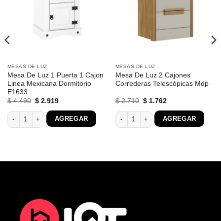
MESAS DE LUZ
MESAS DE LUZ
Mesa De Luz 1 Puerta 1 Cajon
Mesa De Luz 2 Cajones
Linea Mexicana Dormitorio
Correderas Telescópicas Mdp
E1633
El
El
El
El
$
4.490
$
2.919
$
2.710
$
1.762
precio
precio
precio
precio
original
actual
original
actual
on Patas 100% Madera cantidad
Mesa De Luz 1 Puerta 1 Cajon Linea Mexicana Dormitorio E1633 cantidad
Mesa De Luz 2 Cajones Correderas T
AGREGAR
AGREGAR
era:
es:
era:
es:
$ 4.490.
$ 2.919.
$ 2.710.
$ 1.762.