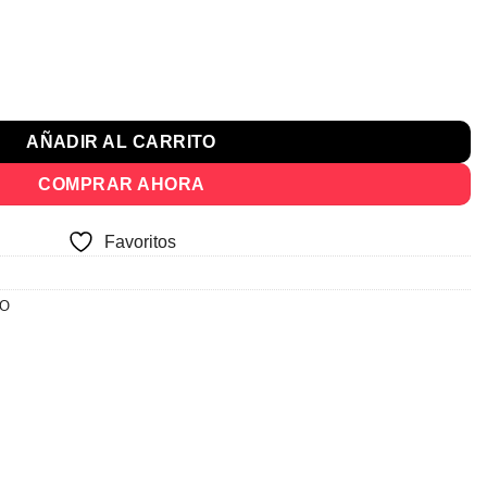
cio
ual
rna 100% Mdp Con Patas cantidad
052.
AÑADIR AL CARRITO
COMPRAR AHORA
Favoritos
IO