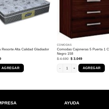
COMODAS
 Resorte Alta Calidad Gladiador
Comodas Cajoneras 5 Puerta 1 C
Negro 158
El
El
El
9
$
4.690
$
3.049
precio
precio
precio
l
actual
original
actual
 Resorte Alta Calidad Gladiador 0.90 cantidad
Comodas Cajoneras 5 Puerta 1 Caj
AGREGAR
AGREGAR
es:
era:
es:
0.
$ 5.259.
$ 4.690.
$ 3.049.
MPRESA
AYUDA