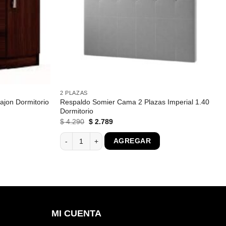
2 PLAZAS
ajon Dormitorio
Respaldo Somier Cama 2 Plazas Imperial 1.40
Dormitorio
El
El
$
4.290
$
2.789
precio
precio
original
actual
on Dormitorio Negro 158 cantidad
Respaldo Somier Cama 2 Plazas Imperial 1.40 Dormit
AGREGAR
era:
es:
$ 4.290.
$ 2.789.
MI CUENTA