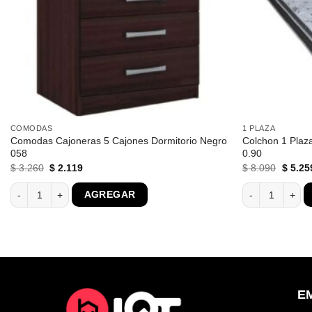
COMODAS
1 PLAZA
Comodas Cajoneras 5 Cajones Dormitorio Negro
Colchon 1 Plaza
058
0.90
El
El
El
$
3.260
$
2.119
$
8.090
$
5.25
precio
precio
precio
original
actual
origina
a 32cm S cantidad
Comodas Cajoneras 5 Cajones Dormitorio Negro 058 cantidad
Colchon 1 Plaza
AGREGAR
era:
es:
era:
$ 3.260.
$ 2.119.
$ 8.09
E