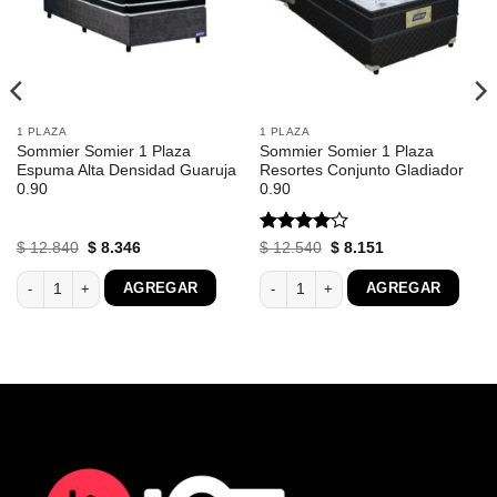
1 PLAZA
1 PLAZA
Sommier Somier 1 Plaza
Sommier Somier 1 Plaza
Espuma Alta Densidad Guaruja
Resortes Conjunto Gladiador
0.90
0.90
Valorado
El
El
El
El
$
12.840
$
8.346
$
12.540
$
8.151
precio
precio
precio
precio
con
4
de
original
actual
original
actual
n Dormitorio Negro 158 cantidad
Sommier Somier 1 Plaza Espuma Alta Densidad Guaruja 0.90 cantidad
Sommier Somier 1 Plaza Resortes Con
5
AGREGAR
AGREGAR
era:
es:
era:
es:
$ 12.840.
$ 8.346.
$ 12.540.
$ 8.151.