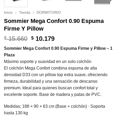
Inicio
»
Tienda
»
DORMITORIO
Sommier Mega Confort 0.90 Espuma
Firme Y Pillow
El
El
15.660
10.179
$
$
precio
precio
Sommier Mega Confort 0.90 Espuma Firme y Pillow – 1
original
actual
Plaza
era:
es:
Máximo soporte y suavidad en un solo colchón
$ 15.660.
$ 10.179.
El colchón Mega Confort combina espuma de alta
densidad D33 con un pillow top extra suave, ofreciendo
firmeza, durabilidad y una sensación de descanso
premium. Ideal para quienes buscan confort total y
excelente soporte. Base de madera y patas de PVC.
Medidas; 188 × 90 × 63 cm (Base + colchón) · Soporta
hasta 130 kg