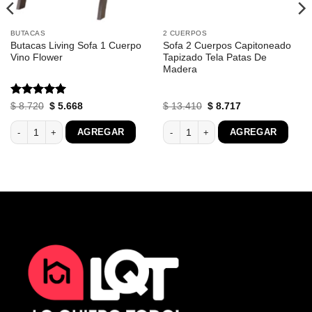
BUTACAS
2 CUERPOS
Butacas Living Sofa 1 Cuerpo
Sofa 2 Cuerpos Capitoneado
Vino Flower
Tapizado Tela Patas De
Madera
Valorado
El
El
El
El
$
8.720
$
5.668
$
13.410
$
8.717
precio
precio
precio
precio
con
5
de 5
original
actual
original
actual
3+2 Cuerpos Comedor Tela cantidad
Butacas Living Sofa 1 Cuerpo Vino Flower cantidad
Sofa 2 Cuerpos Capitoneado Tapizado
AGREGAR
AGREGAR
era:
es:
era:
es:
$ 8.720.
$ 5.668.
$ 13.410.
$ 8.717.