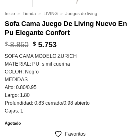
Inicio
»
Tienda
»
LIVING
»
Juegos de living
Sofa Cama Juego De Living Nuevo En
Pu Elegante Confort
El
El
8.850
5.753
$
$
precio
precio
SOFA CAMA MODELO ZURICH
original
actual
MATERIAL: PU, simil cuerina
era:
es:
COLOR: Negro
$ 8.850.
$ 5.753.
MEDIDAS
Alto: 0.80/0.95
Largo: 1.80
Profundidad: 0.83 cerrado/0.98 abierto
Cajas: 1
Agotado
Favoritos