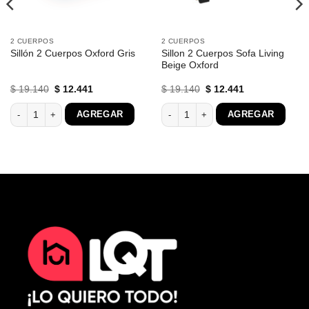
2 CUERPOS
2 CUERPOS
Sillon 2 Cuerpos Sofa Living
Sillón 2 Cuerpos Oxford Gris
Beige Oxford
El
El
El
El
$
19.140
$
12.441
$
19.140
$
12.441
precio
precio
precio
precio
original
actual
original
actual
rrón Córdoba cantidad
Sillón 2 Cuerpos Oxford Gris cantidad
Sillon 2 Cuerpos Sofa Living Beige Ox
AGREGAR
AGREGAR
era:
es:
era:
es:
$ 19.140.
$ 12.441.
$ 19.140.
$ 12.441.