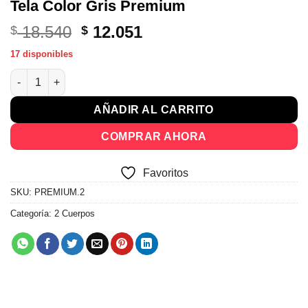
Tela Color Gris Premium
El
El
18.540
12.051
$
$
precio
precio
17 disponibles
original
actual
Sillon Sofa Living 2 Cuerpos Tapizado Tela Color Gris Premium
era:
es:
$ 18.540.
$ 12.051.
AÑADIR AL CARRITO
COMPRAR AHORA
Favoritos
SKU:
PREMIUM.2
Categoría:
2 Cuerpos