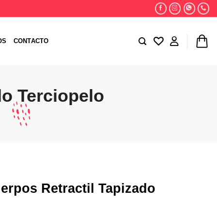
OS
CONTACTO
do Terciopelo
uerpos Retractil Tapizado