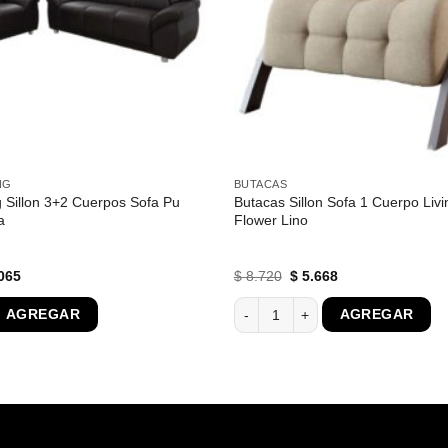
NG
BUTACAS
g Sillon 3+2 Cuerpos Sofa Pu
Butacas Sillon Sofa 1 Cuerpo Li
a
Flower Lino
El
El
El
065
$
8.720
$
5.668
o
precio
precio
precio
al
actual
original
actual
 Sillon 3+2 Cuerpos Sofa Pu Marrón Cordoba cantidad
Butacas Sillon Sofa 1 Cuerpo Liv
AGREGAR
AGREGAR
es:
era:
es:
330.
$ 19.065.
$ 8.720.
$ 5.668.