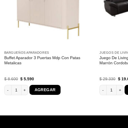
BARGUEÑOS APARADORES
JUEGOS DE LIVI
Buffet Aparador 3 Puertas Mdp Con Patas
Juego De Livin
Metalicas
Marrón Cordob
El
El
El
$
8.600
$
5.590
$
29.330
$
19.
precio
precio
preci
original
actual
origin
a Comedor 603 cantidad
Buffet Aparador 3 Puertas Mdp Con Patas Metalicas cantidad
Juego De Living
AGREGAR
era:
es:
era:
$ 8.600.
$ 5.590.
$ 29.