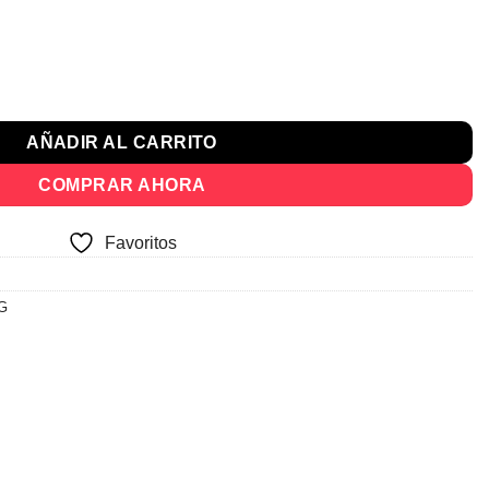
l
recio
ctual
l Tapizado Terciopelo cantidad
s:
 14.118.
AÑADIR AL CARRITO
COMPRAR AHORA
Favoritos
G