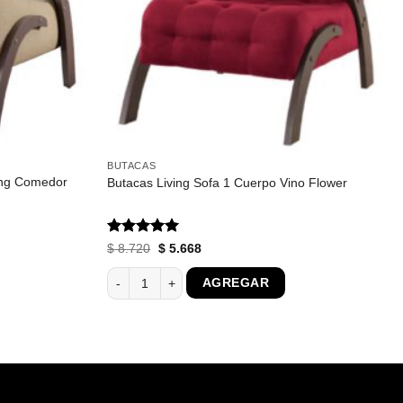
BUTACAS
ving Comedor
Butacas Living Sofa 1 Cuerpo Vino Flower
Valorado
El
El
$
8.720
$
5.668
precio
precio
con
5
de 5
original
actual
ing Comedor Flower Lino cantidad
Butacas Living Sofa 1 Cuerpo Vino Flower cantidad
AGREGAR
era:
es:
$ 8.720.
$ 5.668.