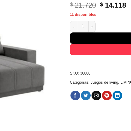
El
E
21.720
14.118
$
$
precio
p
11 disponibles
original
a
Sillon Sofa 2 Cuerpos Retracti
era:
e
$ 21.720.
$
SKU:
36800
Categorías:
Juegos de living
,
LIVIN