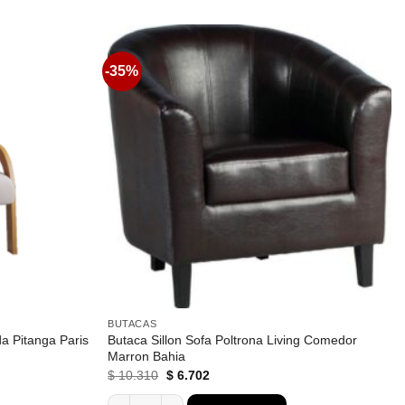
-35%
Favoritos
Favoritos
BUTACAS
da Pitanga Paris
Butaca Sillon Sofa Poltrona Living Comedor
Marron Bahia
El
El
$
10.310
$
6.702
precio
precio
original
actual
a Pitanga Paris Pastel cantidad
Butaca Sillon Sofa Poltrona Living Comedor Marron 