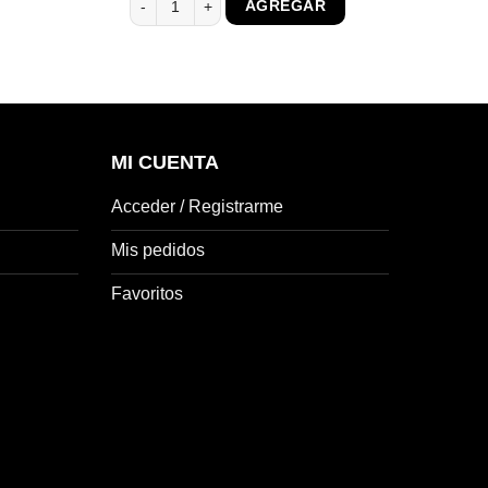
AGREGAR
era:
es:
$ 10.310.
$ 6.702.
MI CUENTA
Acceder / Registrarme
Mis pedidos
Favoritos