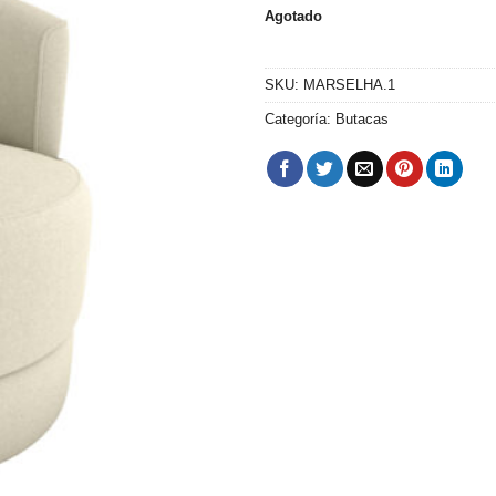
precio
pr
Agotado
original
ac
era:
es
$ 13.410.
$ 
SKU:
MARSELHA.1
Categoría:
Butacas