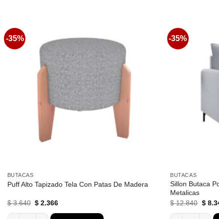
-35%
-35%
Favoritos
BUTACAS
BUTACAS
Sillon Butaca P
Puff Alto Tapizado Tela Con Patas De Madera
Metalicas
El
El
El
$
3.640
$
2.366
$
12.840
$
8.3
precio
precio
preci
original
actual
origin
Puff Alto Tapizado Tela Con Patas De Madera cantidad
Sillon Butaca P