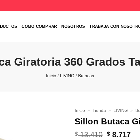
DUCTOS
CÓMO COMPRAR
NOSOTROS
TRABAJA CON NOSOTR
ca Giratoria 360 Grados T
Inicio
/
LIVING
/
Butacas
Inicio
»
Tienda
»
LIVING
»
B
Sillon Butaca G
Favoritos
El
El
13.410
8.717
$
$