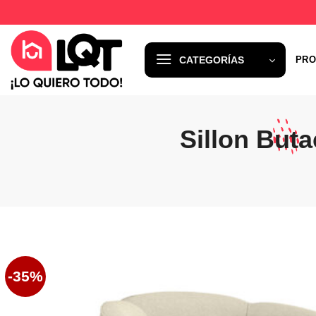
Saltar
al
contenido
CATEGORÍAS
PRO
Sillon Buta
-35%