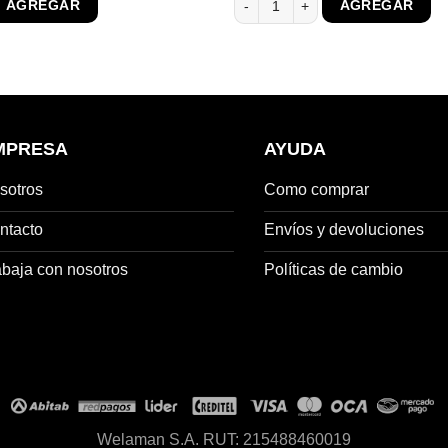
AGREGAR
AGREGAR
es:
era:
es:
840.
$ 8.346.
$ 7.110.
$ 4.622.
MPRESA
AYUDA
sotros
Como comprar
ntacto
Envíos y devoluciones
abaja con nosotros
Políticas de cambio
Welaman S.A. RUT: 215488460019