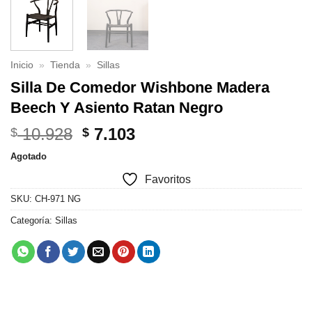
Inicio
»
Tienda
»
Sillas
Silla De Comedor Wishbone Madera
Beech Y Asiento Ratan Negro
El
El
10.928
7.103
$
$
precio
precio
Agotado
original
actual
Favoritos
era:
es:
$ 10.928.
$ 7.103.
SKU:
CH-971 NG
Categoría:
Sillas