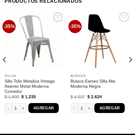
PRODUCTOS RELACIONADOS
-35%
-35%
Favoritos
Favoritos
SILLAS
BUTACAS
Silla Tolix Metalica Vintage
Butaca Eames Silla Alta
Asiento Metal Moderna
Moderna Negra
Comedor
El
El
El
El
$
1.900
$
1.235
$
4.037
$
2.624
precio
precio
precio
precio
original
actual
original
actual
Beech Y Asiento Ratan Natural cantidad
Silla Tolix Metalica Vintage Asiento Metal Moderna Comedor cantidad
Butaca Eames Silla Alta Moderna Neg
AGREGAR
AGREGAR
era:
es:
era:
es:
$ 1.900.
$ 1.235.
$ 4.037.
$ 2.624.