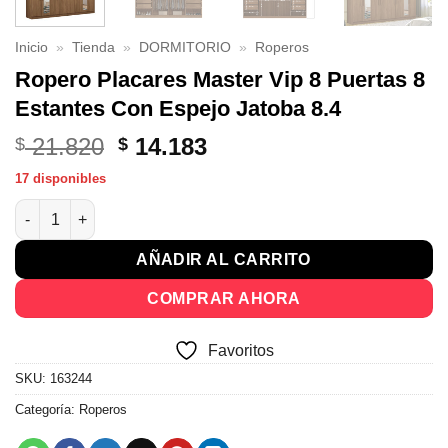
Inicio
»
Tienda
»
DORMITORIO
»
Roperos
Ropero Placares Master Vip 8 Puertas 8
Estantes Con Espejo Jatoba 8.4
El
El
21.820
14.183
$
$
precio
precio
17 disponibles
original
actual
Ropero Placares Master Vip 8 Puertas 8 Estantes Con Espejo Ja
era:
es:
$ 21.820.
$ 14.183.
AÑADIR AL CARRITO
COMPRAR AHORA
Favoritos
SKU:
163244
Categoría:
Roperos