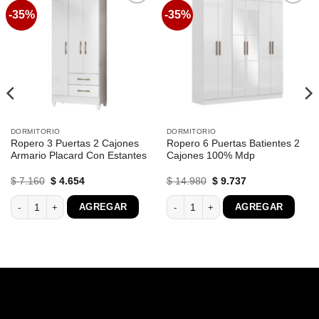
-35%
-35%
Favoritos
Favoritos
DORMITORIO
DORMITORIO
Ropero 3 Puertas 2 Cajones
Ropero 6 Puertas Batientes 2
Armario Placard Con Estantes
Cajones 100% Mdp
El
El
El
El
$
7.160
$
4.654
$
14.980
$
9.737
precio
precio
precio
precio
original
actual
original
actual
s Dormitorio Master 132366 cantidad
Ropero 3 Puertas 2 Cajones Armario Placard Con Estantes cantidad
Ropero 6 Puertas Batientes 2 Cajone
AGREGAR
AGREGAR
era:
es:
era:
es:
$ 7.160.
$ 4.654.
$ 14.980.
$ 9.737.