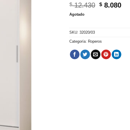
El
El
12.430
8.080
$
$
precio
pr
Agotado
original
ac
era:
es
$ 12.430.
$ 
SKU:
32020/03
Categoría:
Roperos