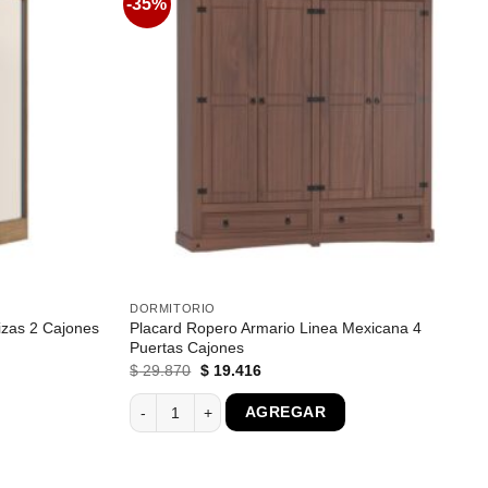
-35%
Favoritos
Favoritos
DORMITORIO
izas 2 Cajones
Placard Ropero Armario Linea Mexicana 4
Puertas Cajones
El
El
$
29.870
$
19.416
precio
precio
original
actual
as 2 Cajones Dormitorio cantidad
Placard Ropero Armario Linea Mexicana 4 Puertas C
AGREGAR
era:
es:
$ 29.870.
$ 19.416.