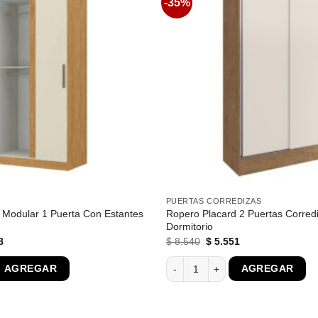
-35%
Favoritos
PUERTAS CORREDIZAS
 Modular 1 Puerta Con Estantes
Ropero Placard 2 Puertas Corred
Dormitorio
El
El
El
8
$
8.540
$
5.551
precio
precio
precio
l
actual
original
actual
antidad
 Modular 1 Puerta Con Estantes 100% Mdp cantidad
Ropero Placard 2 Puertas Corrediz
AGREGAR
AGREGAR
es:
era:
es:
0.
$ 3.478.
$ 8.540.
$ 5.551.