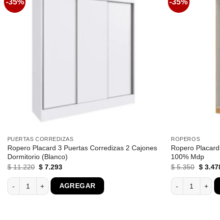
-35%
-35%
Favoritos
PUERTAS CORREDIZAS
ROPEROS
Ropero Placard 3 Puertas Corredizas 2 Cajones
Ropero Placard
Dormitorio (Blanco)
100% Mdp
El
El
El
$
11.220
$
7.293
$
5.350
$
3.47
precio
precio
precio
original
actual
origina
Estantes cantidad
Ropero Placard 3 Puertas Corredizas 2 Cajones Dormitorio (Blanco) c
Ropero Placard
AGREGAR
era:
es:
era:
$ 11.220.
$ 7.293.
$ 5.35