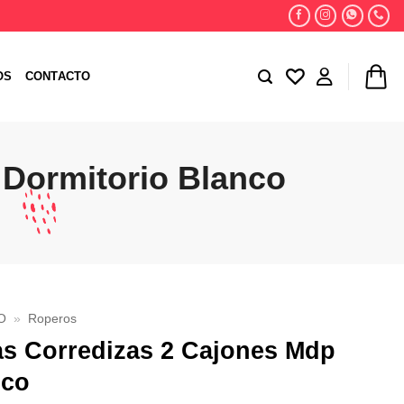
OS
CONTACTO
 Dormitorio Blanco
O
»
Roperos
as Corredizas 2 Cajones Mdp
nco