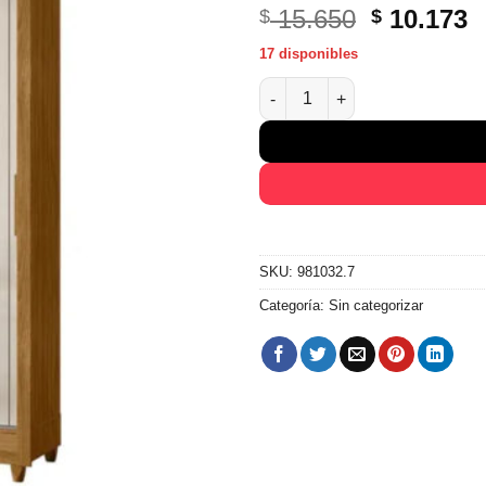
El
E
15.650
10.173
$
$
precio
p
17 disponibles
original
a
Ropero 3 Puertas Corredizas 2
era:
e
$ 15.650.
$
SKU:
981032.7
Categoría:
Sin categorizar