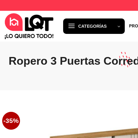
Saltar
al
contenido
CATEGORÍAS
PRO
Ropero 3 Puertas Corred
-35%