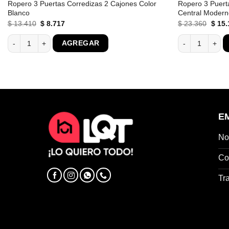
Ropero 3 Puertas Corredizas 2 Cajones Color
Ropero 3 Puert
Blanco
Central Moder
El
El
El
$
13.410
$
8.717
$
23.360
$
15.
precio
precio
preci
original
actual
origin
tantes Freijo Gris cantidad
Ropero 3 Puertas Corredizas 2 Cajones Color Blanco cantidad
Ropero 3 Puerta
AGREGAR
era:
es:
era:
$ 13.410.
$ 8.717.
$ 23.
E
No
Co
Tr