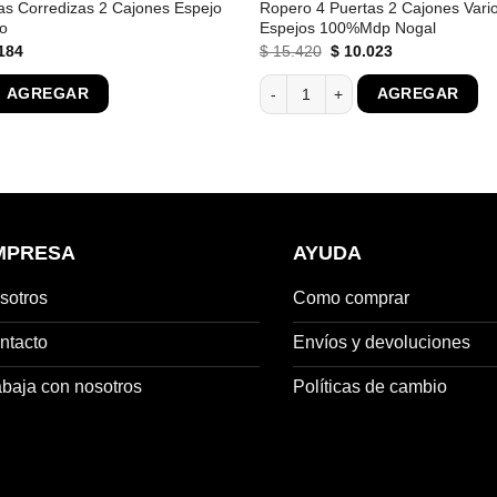
as Corredizas 2 Cajones Espejo
Ropero 4 Puertas 2 Cajones Vari
no
Espejos 100%Mdp Nogal
El
El
El
184
$
15.420
$
10.023
o
precio
precio
precio
al
actual
original
actual
s Corredizas 2 Cajones Espejo Central Moderno cantidad
Ropero 4 Puertas 2 Cajones Vario
AGREGAR
AGREGAR
es:
era:
es:
360.
$ 15.184.
$ 15.420.
$ 10.023.
MPRESA
AYUDA
sotros
Como comprar
ntacto
Envíos y devoluciones
abaja con nosotros
Políticas de cambio