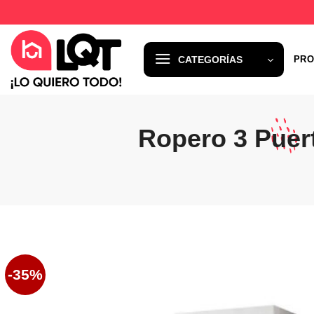
Saltar
al
contenido
CATEGORÍAS
PRO
Ropero 3 Puert
-35%