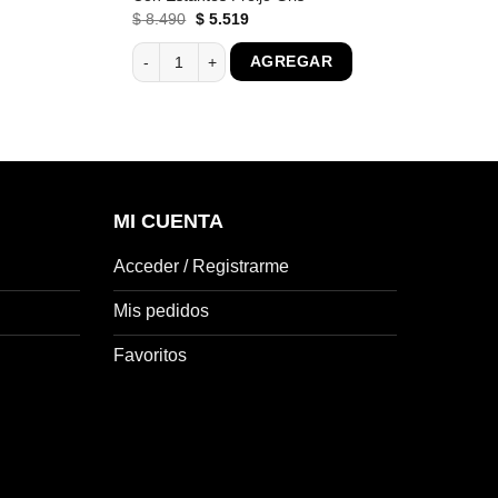
El
El
$
8.490
$
5.519
precio
precio
original
actual
2 Cajones 6 Estantes Blanco cantidad
Ropero 4 Puertas 2 Cajones Armario Placard Con Esta
AGREGAR
era:
es:
$ 8.490.
$ 5.519.
MI CUENTA
Acceder / Registrarme
Mis pedidos
Favoritos