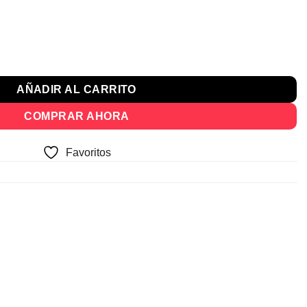
cio
ual
rios Estantes Dormitorio cantidad
367.
AÑADIR AL CARRITO
COMPRAR AHORA
Favoritos