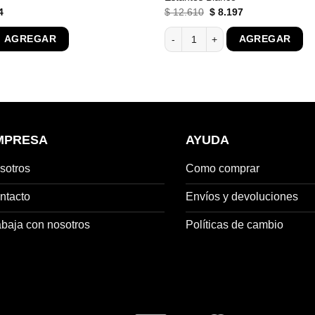
El
El
El
4
$
12.610
$
8.197
precio
precio
precio
l
actual
original
actual
s 2 Cajones Armario Placard Con Estantes cantidad
Ropero 2 Puertas Corredizas Mdp 
AGREGAR
AGREGAR
es:
era:
es:
0.
$ 4.024.
$ 12.610.
$ 8.197.
MPRESA
AYUDA
sotros
Como comprar
ntacto
Envíos y devoluciones
abaja con nosotros
Políticas de cambio