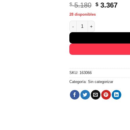
El
El
5.180
3.367
$
$
precio
pre
28 disponibles
original
act
Ropero 3 Puertas 2 Cajones Va
era:
es:
$ 5.180.
$ 3.
SKU:
163066
Categoría:
Sin categorizar