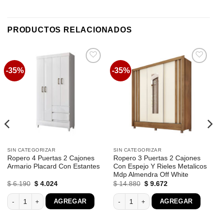
PRODUCTOS RELACIONADOS
-35%
-35%
Favoritos
Favoritos
SIN CATEGORIZAR
SIN CATEGORIZAR
Ropero 4 Puertas 2 Cajones
Ropero 3 Puertas 2 Cajones
Armario Placard Con Estantes
Con Espejo Y Rieles Metalicos
Mdp Almendra Off White
El
El
El
El
$
6.190
$
4.024
$
14.880
$
9.672
precio
precio
precio
precio
original
actual
original
actual
 5 Estantes Blanco Esm209 cantidad
Ropero 4 Puertas 2 Cajones Armario Placard Con Estantes cantidad
Ropero 3 Puertas 2 Cajones Con Espe
AGREGAR
AGREGAR
era:
es:
era:
es:
$ 6.190.
$ 4.024.
$ 14.880.
$ 9.672.