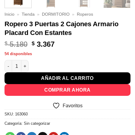
Inicio
»
Tienda
»
DORMITORIO
»
Roperos
Ropero 3 Puertas 2 Cajones Armario
Placard Con Estantes
El
El
5.180
3.367
$
$
precio
precio
54 disponibles
original
actual
Ropero 3 Puertas 2 Cajones Armario Placard Con Estantes cant
era:
es:
$ 5.180.
$ 3.367.
AÑADIR AL CARRITO
COMPRAR AHORA
Favoritos
SKU:
163060
Categoría:
Sin categorizar