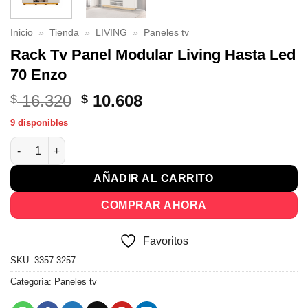
Inicio
»
Tienda
»
LIVING
»
Paneles tv
Rack Tv Panel Modular Living Hasta Led
70 Enzo
El
El
16.320
10.608
$
$
precio
precio
9 disponibles
original
actual
Rack Tv Panel Modular Living Hasta Led 70 Enzo cantidad
era:
es:
$ 16.320.
$ 10.608.
AÑADIR AL CARRITO
COMPRAR AHORA
Favoritos
SKU:
3357.3257
Categoría:
Paneles tv