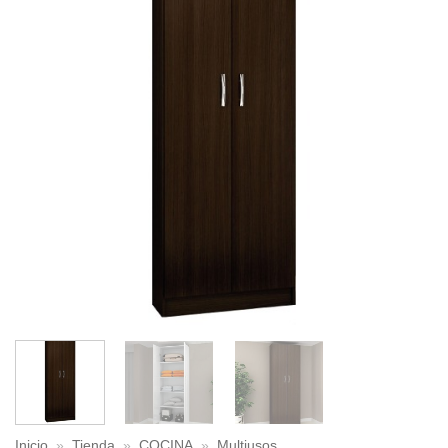
Inicio
»
Tienda
»
COCINA
»
Multiusos