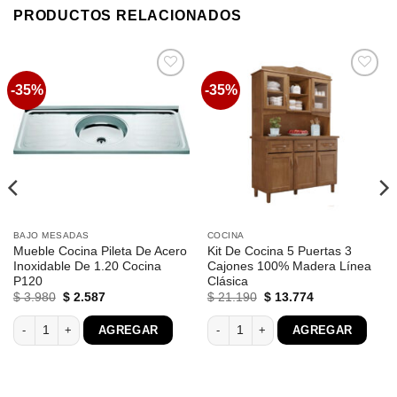
PRODUCTOS RELACIONADOS
-35%
-35%
Favoritos
Favoritos
BAJO MESADAS
COCINA
Mueble Cocina Pileta De Acero
Kit De Cocina 5 Puertas 3
Inoxidable De 1.20 Cocina
Cajones 100% Madera Línea
P120
Clásica
El
El
El
El
$
3.980
$
2.587
$
21.190
$
13.774
precio
precio
precio
precio
original
actual
original
actual
s Blanco Aw1 cantidad
Mueble Cocina Pileta De Acero Inoxidable De 1.20 Cocina P120 cantidad
Kit De Cocina 5 Puertas 3 Cajones 1
AGREGAR
AGREGAR
era:
es:
era:
es:
$ 3.980.
$ 2.587.
$ 21.190.
$ 13.774.