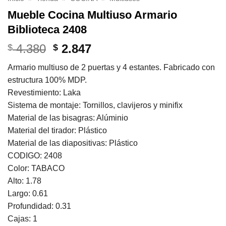
Mueble Cocina Multiuso Armario
Biblioteca 2408
El
El
4.380
2.847
$
$
precio
precio
Armario multiuso de 2 puertas y 4 estantes. Fabricado con
original
actual
estructura 100% MDP.
era:
es:
Revestimiento: Laka
$ 4.380.
$ 2.847.
Sistema de montaje: Tornillos, clavijeros y minifix
Material de las bisagras: Alúminio
Material del tirador: Plástico
Material de las diapositivas: Plástico
CODIGO: 2408
Color: TABACO
Alto: 1.78
Largo: 0.61
Profundidad: 0.31
Cajas: 1