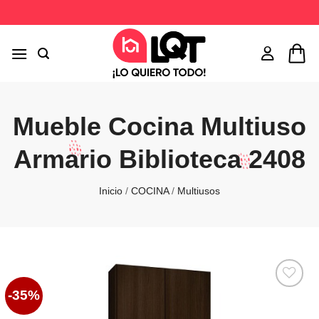
Saltar
al
contenido
Mueble Cocina Multiuso
Armario Biblioteca 2408
Inicio
/
COCINA
/
Multiusos
-35%
Favoritos