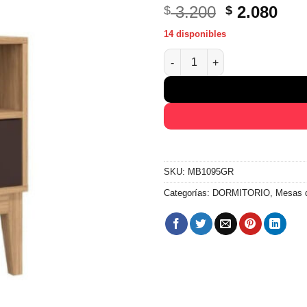
El
El
3.200
2.080
$
$
precio
pre
14 disponibles
original
act
Mesa De Luz Alta 1 Cajon Con
era:
es:
$ 3.200.
$ 2.
SKU:
MB1095GR
Categorías:
DORMITORIO
,
Mesas 