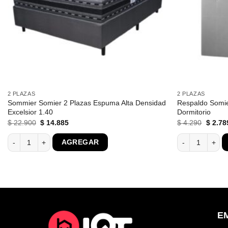
2 PLAZAS
2 PLAZAS
Sommier Somier 2 Plazas Espuma Alta Densidad
Respaldo Somie
Excelsior 1.40
Dormitorio
El
El
El
$
22.900
$
14.885
$
4.290
$
2.78
precio
precio
precio
original
actual
origina
ón 05D cantidad
Sommier Somier 2 Plazas Espuma Alta Densidad Excelsior 1.40 cant
Respaldo Somier
AGREGAR
era:
es:
era:
$ 22.900.
$ 14.885.
$ 4.29
E