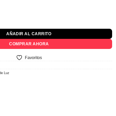
cio
ual
 Estan Y Patas 100% Mdp cantidad
080.
AÑADIR AL CARRITO
COMPRAR AHORA
Favoritos
de Luz