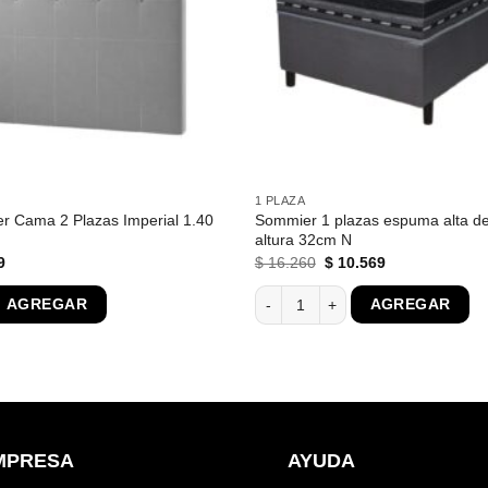
1 PLAZA
r Cama 2 Plazas Imperial 1.40
Sommier 1 plazas espuma alta d
altura 32cm N
El
El
El
9
$
16.260
$
10.569
precio
precio
precio
l
actual
original
actual
idad
 Cama 2 Plazas Imperial 1.40 Dormitorio cantidad
Sommier 1 plazas espuma alta den
AGREGAR
AGREGAR
es:
era:
es:
0.
$ 2.789.
$ 16.260.
$ 10.569.
MPRESA
AYUDA