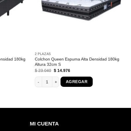
2 PLAZAS
ensidad 180kg
Colchon Queen Espuma Alta Densidad 180kg
Altura 32cm S
El
El
$
23.040
$
14.976
precio
precio
original
actual
sidad 180kg altura 32cm N cantidad
Colchon Queen Espuma Alta Densidad 180kg Altura 
AGREGAR
era:
es:
$ 23.040.
$ 14.976.
MI CUENTA