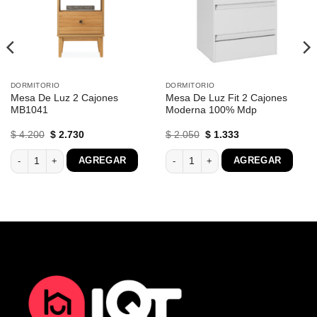
DORMITORIO
DORMITORIO
Mesa De Luz 2 Cajones
Mesa De Luz Fit 2 Cajones
MB1041
Moderna 100% Mdp
El
El
El
El
$
4.200
$
2.730
$
2.050
$
1.333
precio
precio
precio
precio
original
actual
original
actual
Telescópicas Mdp cantidad
Mesa De Luz 2 Cajones MB1041 cantidad
Mesa De Luz Fit 2 Cajones Moderna 
AGREGAR
AGREGAR
era:
es:
era:
es:
$ 4.200.
$ 2.730.
$ 2.050.
$ 1.333.