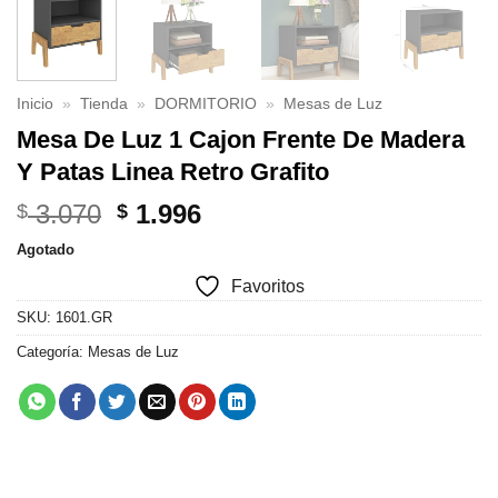
Inicio
»
Tienda
»
DORMITORIO
»
Mesas de Luz
Mesa De Luz 1 Cajon Frente De Madera
Y Patas Linea Retro Grafito
El
El
3.070
1.996
$
$
precio
precio
Agotado
original
actual
Favoritos
era:
es:
$ 3.070.
$ 1.996.
SKU:
1601.GR
Categoría:
Mesas de Luz