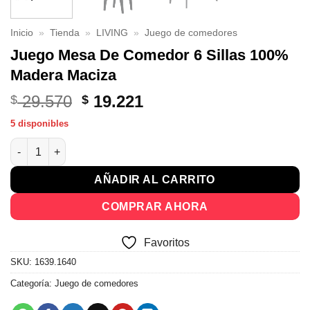
Inicio
»
Tienda
»
LIVING
»
Juego de comedores
Juego Mesa De Comedor 6 Sillas 100%
Madera Maciza
El
El
29.570
19.221
$
$
precio
precio
5 disponibles
original
actual
Juego Mesa De Comedor 6 Sillas 100% Madera Maciza cantidad
era:
es:
$ 29.570.
$ 19.221.
AÑADIR AL CARRITO
COMPRAR AHORA
Favoritos
SKU:
1639.1640
Categoría:
Juego de comedores