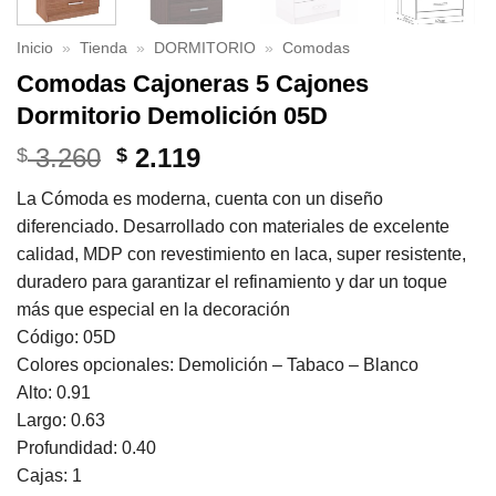
Inicio
»
Tienda
»
DORMITORIO
»
Comodas
Comodas Cajoneras 5 Cajones
Dormitorio Demolición 05D
El
El
3.260
2.119
$
$
precio
precio
La Cómoda es moderna, cuenta con un diseño
original
actual
diferenciado. Desarrollado con materiales de excelente
era:
es:
calidad, MDP con revestimiento en laca, super resistente,
$ 3.260.
$ 2.119.
duradero para garantizar el refinamiento y dar un toque
más que especial en la decoración
Código: 05D
Colores opcionales: Demolición – Tabaco – Blanco
Alto: 0.91
Largo: 0.63
Profundidad: 0.40
Cajas: 1