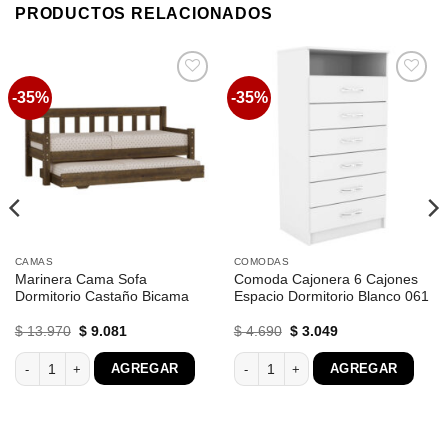
PRODUCTOS RELACIONADOS
-35%
-35%
Favoritos
Favoritos
CAMAS
COMODAS
Marinera Cama Sofa
Comoda Cajonera 6 Cajones
Dormitorio Castaño Bicama
Espacio Dormitorio Blanco 061
El
El
El
El
$
13.970
$
9.081
$
4.690
$
3.049
precio
precio
precio
precio
original
actual
original
actual
d Ortopedico Guaruja 1.20 cantidad
Marinera Cama Sofa Dormitorio Castaño Bicama cantidad
Comoda Cajonera 6 Cajones Espacio 
AGREGAR
AGREGAR
era:
es:
era:
es:
$ 13.970.
$ 9.081.
$ 4.690.
$ 3.049.