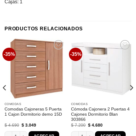
Cajas: 1
PRODUCTOS RELACIONADOS
-35%
-35%
Favoritos
Favoritos
COMODAS
COMODAS
Comodas Cajoneras 5 Puerta
Cómoda Cajonera 2 Puertas 4
1 Cajon Dormitorio demo 15D
Cajones Dormitorio Blan
303866
El
El
El
El
$
4.690
$
3.049
$
7.200
$
4.680
precio
precio
precio
precio
original
actual
original
actual
dad
as Con Estantes Y Relieve cantidad
Comodas Cajoneras 5 Puerta 1 Cajon Dormitorio demo 15D cantidad
Cómoda Cajonera 2 Puertas 4 Cajones