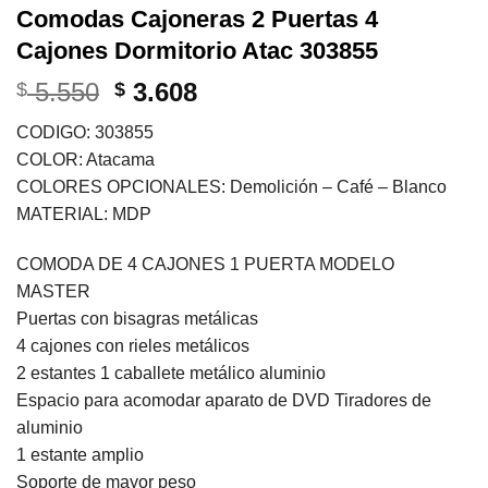
Comodas Cajoneras 2 Puertas 4
Cajones Dormitorio Atac 303855
El
El
5.550
3.608
$
$
precio
precio
CODIGO: 303855
original
actual
COLOR: Atacama
era:
es:
COLORES OPCIONALES: Demolición – Café – Blanco
$ 5.550.
$ 3.608.
MATERIAL: MDP
COMODA DE 4 CAJONES 1 PUERTA MODELO
MASTER
Puertas con bisagras metálicas
4 cajones con rieles metálicos
2 estantes 1 caballete metálico aluminio
Espacio para acomodar aparato de DVD Tiradores de
aluminio
1 estante amplio
Soporte de mayor peso