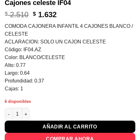
Cajones celeste IF04
El
El
2.510
1.632
$
$
precio
precio
COMODA CAJONERA INFANTIL 4 CAJONES BLANCO /
original
actual
CELESTE
era:
es:
ACLARACION: SOLO UN CAJON CELESTE
$ 2.510.
$ 1.632.
Código: IF04.AZ
Color: BLANCO/CELESTE
Alto: 0.77
Largo: 0.64
Profundidad: 0.37
Cajas: 1
6 disponibles
Comoda CajoneraS Dormitorio Infantil 4 Cajones celeste IF04 c
AÑADIR AL CARRITO
COMPRAR AHORA