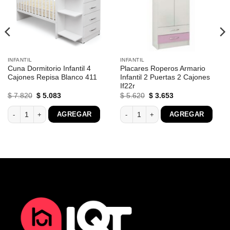
INFANTIL
INFANTIL
Cuna Dormitorio Infantil 4
Placares Roperos Armario
Cajones Repisa Blanco 411
Infantil 2 Puertas 2 Cajones
If22r
El
El
El
El
$
7.820
$
5.083
$
5.620
$
3.653
precio
precio
precio
precio
original
actual
original
actual
torio blanco 051 cantidad
Cuna Dormitorio Infantil 4 Cajones Repisa Blanco 411 cantidad
Placares Roperos Armario Infantil 2 P
AGREGAR
AGREGAR
era:
es:
era:
es:
$ 7.820.
$ 5.083.
$ 5.620.
$ 3.653.