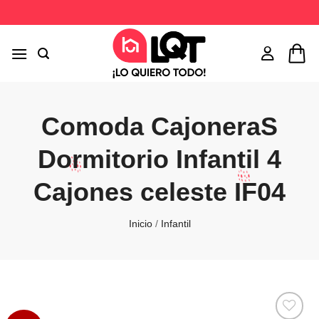
Saltar
al
contenido
Comoda CajoneraS
Dormitorio Infantil 4
Cajones celeste IF04
Inicio
/
Infantil