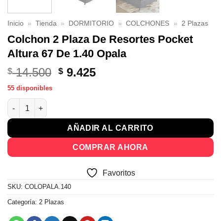
Inicio
»
Tienda
»
DORMITORIO
»
COLCHONES
»
2 Plazas
Colchon 2 Plaza De Resortes Pocket
Altura 67 De 1.40 Opala
El
El
14.500
9.425
$
$
precio
precio
55 disponibles
original
actual
Colchon 2 Plaza De Resortes Pocket Altura 67 De 1.40 Opala ca
era:
es:
$ 14.500.
$ 9.425.
AÑADIR AL CARRITO
COMPRAR AHORA
Favoritos
SKU:
COLOPALA.140
Categoría:
2 Plazas