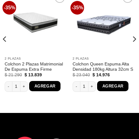
-35%
-35%
Favoritos
Favoritos
2 PLAZAS
2 PLAZAS
Colchon 2 Plazas Matrimonial
Colchon Queen Espuma Alta
De Espuma Extra Firme
Densidad 180kg Altura 32cm S
El
El
El
El
$
21.290
$
13.839
$
23.040
$
14.976
precio
precio
precio
precio
original
actual
original
actual
 100% Espuma cantidad
Colchon 2 Plazas Matrimonial De Espuma Extra Firme cantidad
Colchon Queen Espuma Alta Densidad
AGREGAR
AGREGAR
era:
es:
era:
es:
$ 21.290.
$ 13.839.
$ 23.040.
$ 14.976.