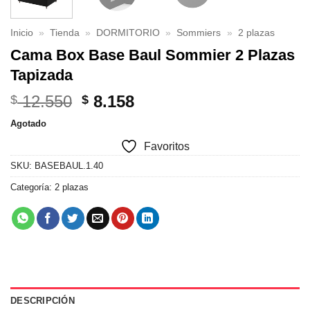
Inicio
»
Tienda
»
DORMITORIO
»
Sommiers
»
2 plazas
Cama Box Base Baul Sommier 2 Plazas
Tapizada
El
El
12.550
8.158
$
$
precio
precio
Agotado
original
actual
Favoritos
era:
es:
$ 12.550.
$ 8.158.
SKU:
BASEBAUL.1.40
Categoría:
2 plazas
DESCRIPCIÓN