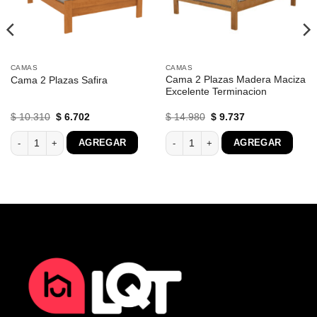
CAMAS
CAMAS
Cama 2 Plazas Madera Maciza
Cama 2 Plazas Safira
Excelente Terminacion
El
El
El
El
$
10.310
$
6.702
$
14.980
$
9.737
precio
precio
precio
precio
original
actual
original
actual
staño Bicama cantidad
Cama 2 Plazas Safira cantidad
Cama 2 Plazas Madera Maciza Excele
AGREGAR
AGREGAR
era:
es:
era:
es:
$ 10.310.
$ 6.702.
$ 14.980.
$ 9.737.