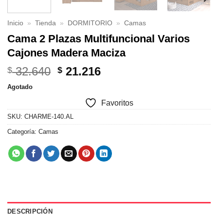
Inicio
»
Tienda
»
DORMITORIO
»
Camas
Cama 2 Plazas Multifuncional Varios
Cajones Madera Maciza
El
El
32.640
21.216
$
$
precio
precio
Agotado
original
actual
Favoritos
era:
es:
$ 32.640.
$ 21.216.
SKU:
CHARME-140.AL
Categoría:
Camas
DESCRIPCIÓN