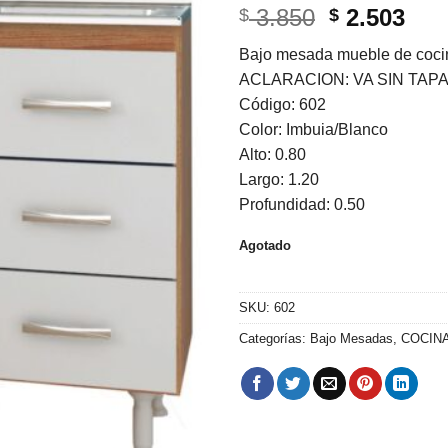
El
El
3.850
2.503
$
$
precio
pre
Bajo mesada mueble de cocin
original
act
ACLARACION: VA SIN TAP
era:
es:
Código: 602
$ 3.850.
$ 2.
Color: Imbuia/Blanco
Alto: 0.80
Largo: 1.20
Profundidad: 0.50
Agotado
SKU:
602
Categorías:
Bajo Mesadas
,
COCIN