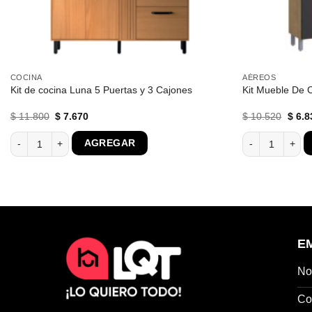
COCINA
AÉREOS
Kit de cocina Luna 5 Puertas y 3 Cajones
Kit Mueble De 
El
El
El
$
11.800
$
7.670
$
10.520
$
6.8
precio
precio
preci
original
actual
origin
tidad
Kit de cocina Luna 5 Puertas y 3 Cajones cantidad
Kit Mueble De C
AGREGAR
era:
es:
era:
$ 11.800.
$ 7.670.
$ 10.
E
No
Co