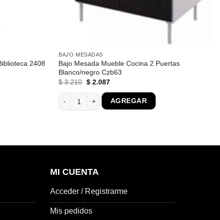
BAJO MESADAS
Bajo Mesada Mueble Cocina 2 Puertas
iblioteca 2408
Blanco/negro Czb63
El
El
$
3.210
$
2.087
precio
precio
original
actual
iblioteca 2408 cantidad
Bajo Mesada Mueble Cocina 2 Puertas Blanco/negro 
AGREGAR
era:
es:
$ 3.210.
$ 2.087.
MI CUENTA
Acceder / Registrarme
Mis pedidos