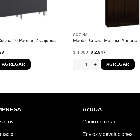
COCINA
Cocina 10 Puertas 2 Cajones
Mueble Cocina Multiuso Armario B
El
El
El
38
$
4.380
$
2.847
o
precio
precio
precio
al
actual
original
actual
ocina 10 Puertas 2 Cajones cantidad
Mueble Cocina Multiuso Armario B
AGREGAR
AGREGAR
es:
era:
es:
520.
$ 6.838.
$ 4.380.
$ 2.847.
MPRESA
AYUDA
sotros
Como comprar
ntacto
Envíos y devoluciones