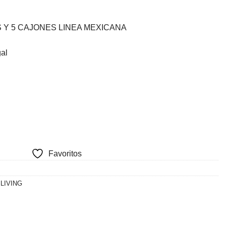
ecio
 Y 5 CAJONES LINEA MEXICANA
tual
:
al
6.565.
Favoritos
,
LIVING