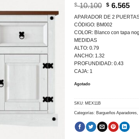
El
El
10.100
6.565
$
$
precio
pr
APARADOR DE 2 PUERTAS
original
ac
CÓDIGO: BM002
era:
es
COLOR: Blanco con tapa nog
$ 10.100.
$ 
MEDIDAS
ALTO: 0.79
ANCHO: 1.32
PROFUNDIDAD: 0.43
CAJA: 1
Agotado
SKU:
MEX11B
Categorías:
Bargueños Aparadores