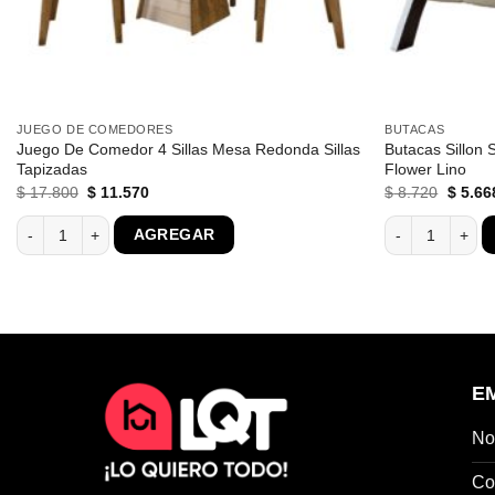
JUEGO DE COMEDORES
BUTACAS
Juego De Comedor 4 Sillas Mesa Redonda Sillas
Butacas Sillon
Tapizadas
Flower Lino
El
El
El
$
17.800
$
11.570
$
8.720
$
5.66
precio
precio
precio
original
actual
origina
a cantidad
Juego De Comedor 4 Sillas Mesa Redonda Sillas Tapizadas cantidad
Butacas Sillon 
AGREGAR
era:
es:
era:
$ 17.800.
$ 11.570.
$ 8.72
E
No
Co