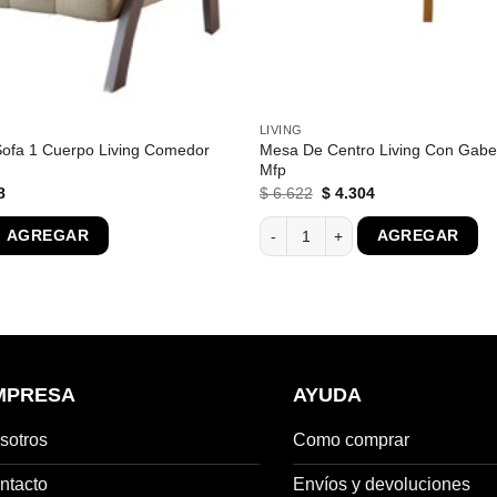
LIVING
 Sofa 1 Cuerpo Living Comedor
Mesa De Centro Living Con Gabe
Mfp
El
El
El
8
$
6.622
$
4.304
precio
precio
precio
l
actual
original
actual
Sofa 1 Cuerpo Living Comedor Flower Lino cantidad
Mesa De Centro Living Con Gabeta
AGREGAR
AGREGAR
es:
era:
es:
0.
$ 5.668.
$ 6.622.
$ 4.304.
MPRESA
AYUDA
sotros
Como comprar
ntacto
Envíos y devoluciones