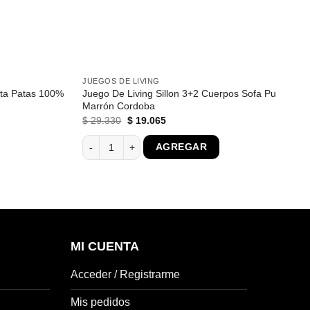
JUEGOS DE LIVING
ta Patas 100%
Juego De Living Sillon 3+2 Cuerpos Sofa Pu
Marrón Cordoba
El
El
$
29.330
$
19.065
precio
precio
original
actual
 Patas 100% Mfp cantidad
Juego De Living Sillon 3+2 Cuerpos Sofa Pu Marrón
AGREGAR
era:
es:
$ 29.330.
$ 19.065.
MI CUENTA
Acceder / Registrarme
Mis pedidos