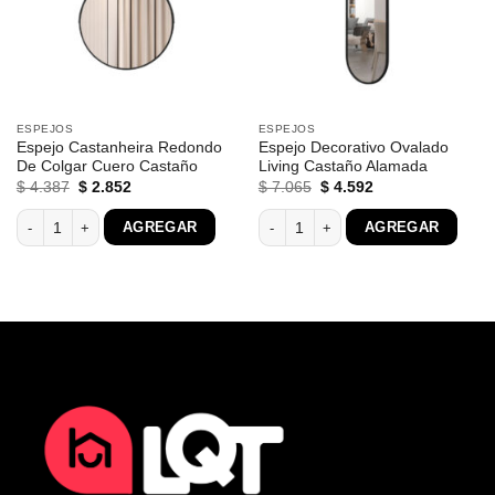
ESPEJOS
ESPEJOS
Espejo Castanheira Redondo
Espejo Decorativo Ovalado
De Colgar Cuero Castaño
Living Castaño Alamada
El
El
El
El
$
4.387
$
2.852
$
7.065
$
4.592
precio
precio
precio
precio
original
actual
original
actual
Espejo Castanheira Redondo De Colgar Cuero Castaño cantidad
Espejo Decorativo Ovalado Living Ca
AGREGAR
AGREGAR
era:
es:
era:
es:
$ 4.387.
$ 2.852.
$ 7.065.
$ 4.592.