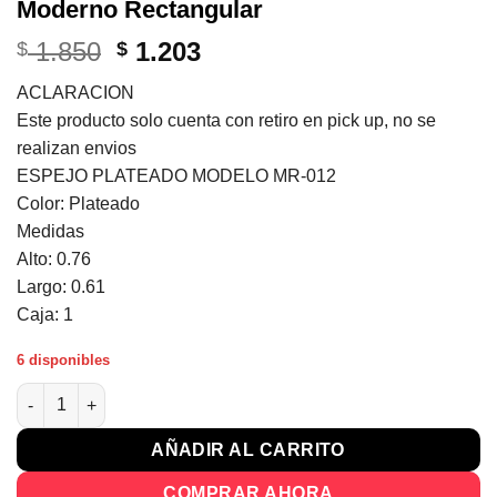
Moderno Rectangular
El
El
1.850
1.203
$
$
precio
precio
ACLARACION
original
actual
Este producto solo cuenta con retiro en pick up, no se
era:
es:
realizan envios
$ 1.850.
$ 1.203.
ESPEJO PLATEADO MODELO MR-012
Color: Plateado
Medidas
Alto: 0.76
Largo: 0.61
Caja: 1
6 disponibles
Espejo Con Marco Decorativo Diseño Moderno Rectangular can
AÑADIR AL CARRITO
COMPRAR AHORA